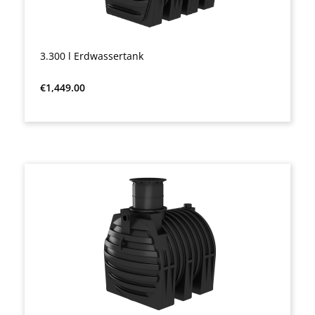
3.300 l Erdwassertank
Regular price:
€1,449.00