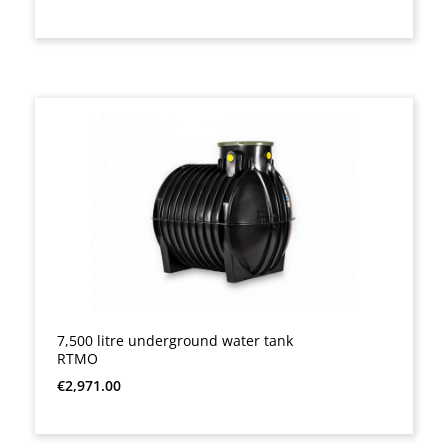
7,500 litre underground water tank
RTMO
Regular price:
€2,971.00