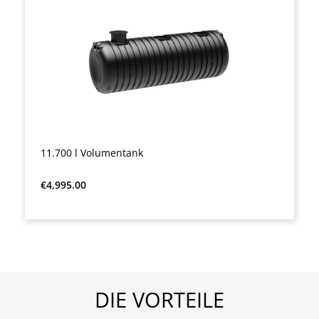
11.700 l Volumentank
Regular price:
€4,995.00
DIE VORTEILE