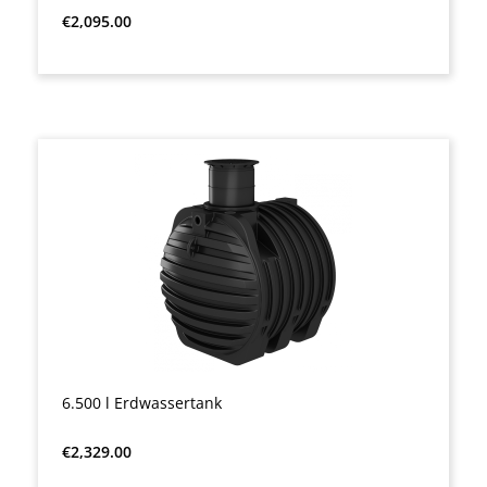
Regular price:
€2,095.00
6.500 l Erdwassertank
Regular price:
€2,329.00