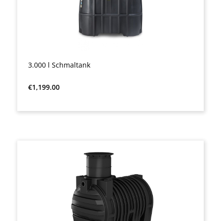
3.000 l Schmaltank
Regular price:
€1,199.00