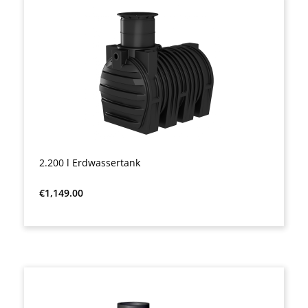
2.200 l Erdwassertank
Regular price:
€1,149.00