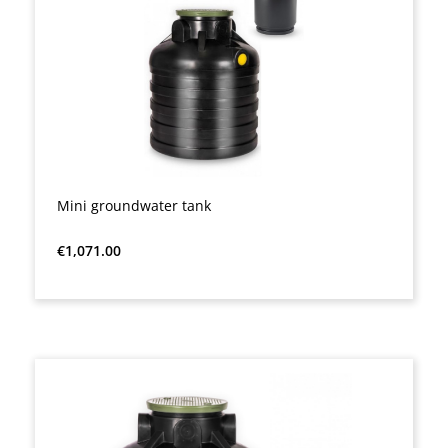
Mini groundwater tank
Regular price:
€1,071.00