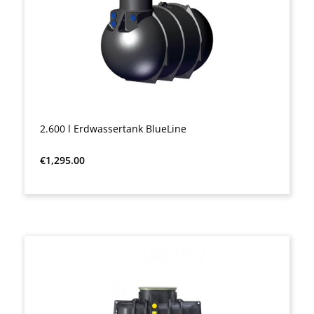
2.600 l Erdwassertank BlueLine
Regular price:
€1,295.00