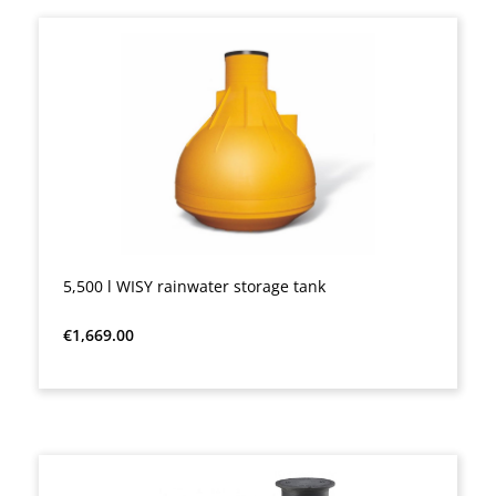
5,500 l WISY rainwater storage tank
Regular price:
€1,669.00