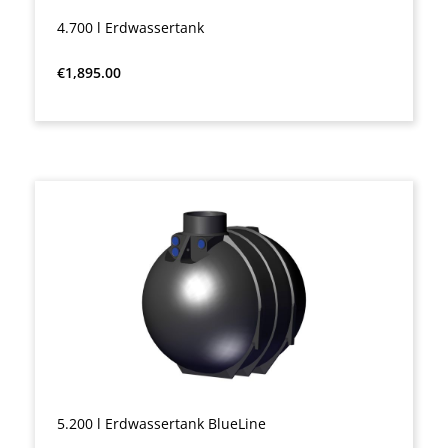
4.700 l Erdwassertank
Regular price:
€1,895.00
5.200 l Erdwassertank BlueLine