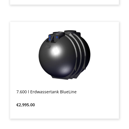
7.600 l Erdwassertank BlueLine
Regular price:
€2,995.00