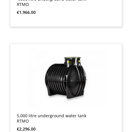
RTMO
Regular price:
€1,966.00
5,000 litre underground water tank
RTMO
Regular price:
€2,296.00