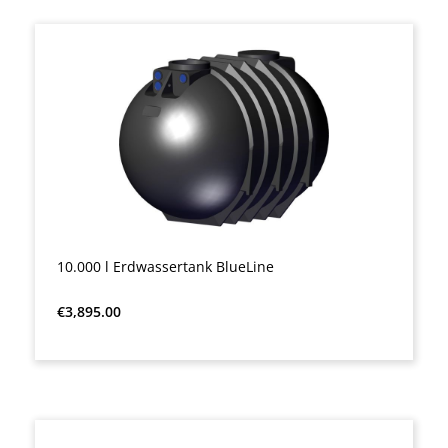
10.000 l Erdwassertank BlueLine
Regular price:
€3,895.00