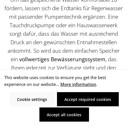
fördern, lassen sich die Erdtanks für Regenwasser
mit passender Pumpentechnik ergänzen. Eine
Tauchdruckpumpe oder ein Hauswasserwerk
sorgt dafür, dass das Wasser mit ausreichend
Druck an den gewünschten Entnahmestellen
ankommt. So wird aus dem einfachen Speicher
ein
vollwertiges Bewässerungssystem
, das
Ihnen jederzeit zur Verfügung steht und den
Grundstein für eine nachhaltige
This website uses cookies to ensure you get the best
Wasserversorgung auf Ihrem Grundstück legt.
experience on our website...
More information
.
Cookie settings
Accept required cookies
UNTERIRDISCHE TANKS
Accept all cookies
FÜR DEN PRIVATEN UND