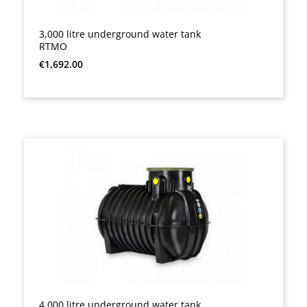
3,000 litre underground water tank
RTMO
Regular price:
€1,692.00
4,000 litre underground water tank