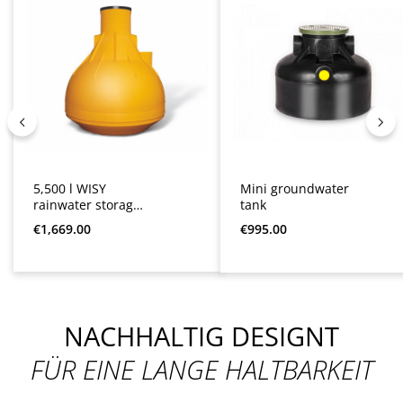
5,500 l WISY
Mini groundwater
rainwater storage
tank
tank
Regular price:
Regular price:
€1,669.00
€995.00
NACHHALTIG DESIGNT
FÜR EINE LANGE HALTBARKEIT