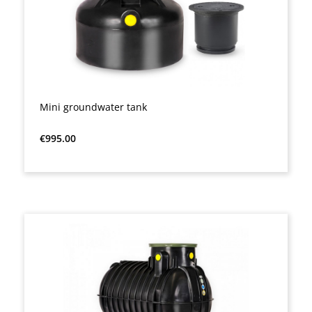
Mini groundwater tank
Regular price:
€995.00