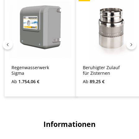
Regulärer Preis:
Regulärer Preis:
Ab
1.754,06 €
Ab
89,25 €
Informationen