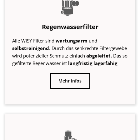
Mehr Infos
Pumpen & Schaltautomaten
Saug- und Druckpumpen, die bestens auf die
Bedingungen bei der
Förderung
von Regenwasser
ausgelegt sind.
Leistungsstark
und dank WISY
Schaltautomat 97 %
sparsamer
im
Standbyverbrauch!