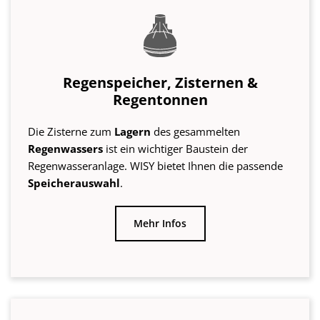
Speicherauswahl
.
Mehr Infos
Trennstationen und Trinkwasser-
Nachspeisung
Um
Brauchwasser
im Rahmen der gewerblichen
oder industriellen Nutzung
sicher
vom öffentlichen
Leitungsnetz zu
trennen
, haben wir die passenden