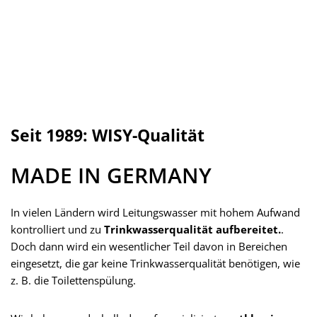
In vielen Ländern wird Leitungswasser mit hohem Aufwand
kontrolliert und zu
Trinkwasserqualität aufbereitet.
.
Doch dann wird ein wesentlicher Teil davon in Bereichen
eingesetzt, die gar keine Trinkwasserqualität benötigen, wie
z. B. die Toilettenspülung.
Wir haben uns deshalb darauf spezialisiert,
erstklassige
Technik
zu entwickeln, um Regenwasser für verschiedenste
Anwendungsbereiche nutzbar zu machen. Mit unserer Hilfe
gelingt es Ihnen, Wasserkosten zu
reduzieren
und einen
wertvollen Beitrag zum Schutz der Umwelt zu leisten.
Weiterlesen