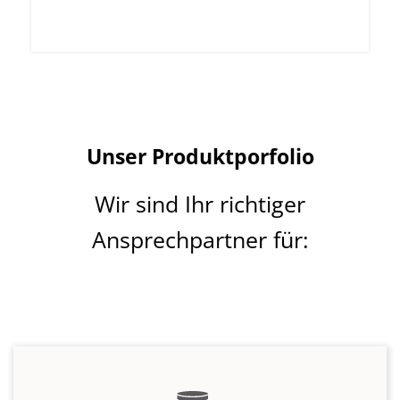
Ansprechpartner für:
Regenwasserfilter
Alle WISY Filter sind
wartungsarm
und
selbstreinigend
. Durch das senkrechte Filtergewebe
wird potenzieller Schmutz einfach
abgeleitet.
Das so
gefilterte Regenwasser ist
langfristig lagerfähig