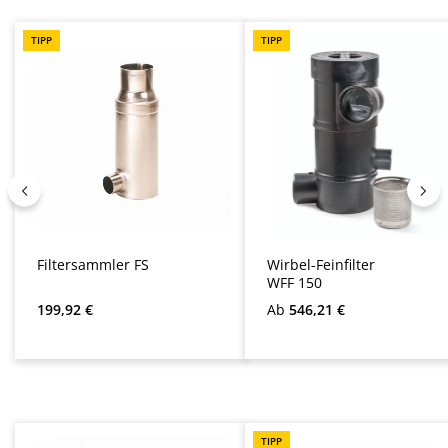
Filtersammler FS
Wirbel-Feinfilter
WFF 150
Regulärer Preis:
Regulärer Preis:
199,92 €
Ab
546,21 €
Produktgalerie überspringen
TIPP
Regenwasserwerk
Beruhigter Zulauf
Sigma
für Zisternen