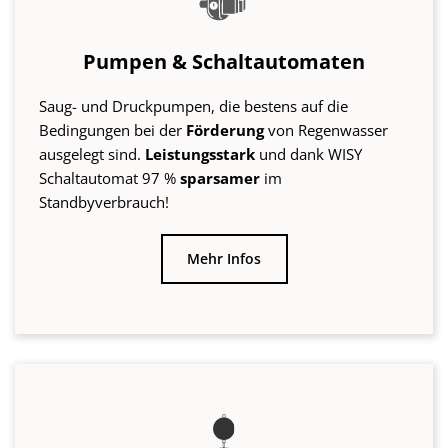
Mehr Infos
Schwimmende Ansaugfilter
Ansaugfilter mit Schwimmkörper entnehmen das
Regenwasser
automatisch
bei
sauberster
Wassertiefe. Aus
Edelstahl
gefertigt, halten sie auch
schwerer Anwendung stand.
Schützt
Pumpe und
Regenwasserwerk.