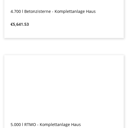
4.700 l Betonzisterne - Komplettanlage Haus
Regular price:
€5,641.53
5.000 l RTMO - Komplettanlage Haus