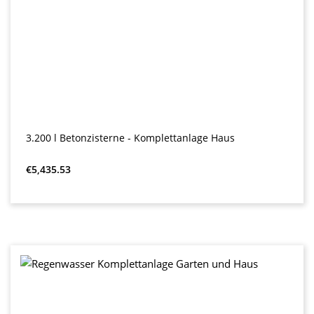
3.200 l Betonzisterne - Komplettanlage Haus
Regular price:
€5,435.53