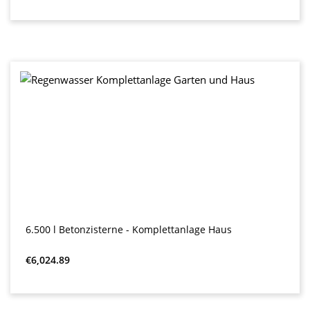
6.500 l Betonzisterne - Komplettanlage Haus
Regular price:
€6,024.89