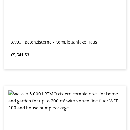
3.900 l Betonzisterne - Komplettanlage Haus
Regular price:
€5,541.53