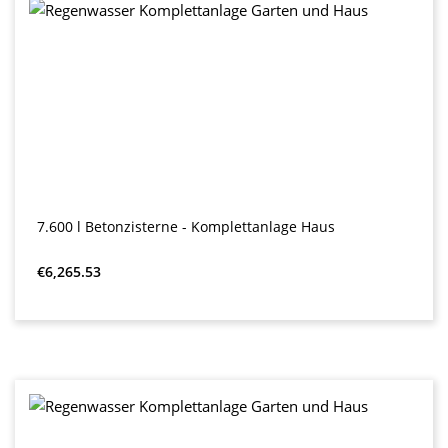
7.600 l Betonzisterne - Komplettanlage Haus
Regular price:
€6,265.53