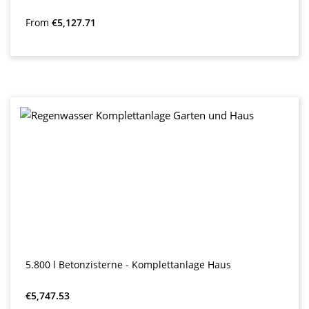
Regular price:
From
€5,127.71
5.800 l Betonzisterne - Komplettanlage Haus
Regular price:
€5,747.53