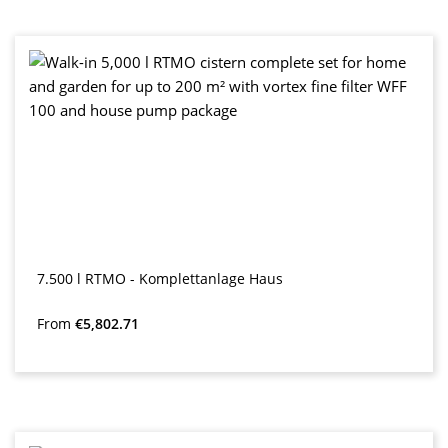
7.500 l RTMO - Komplettanlage Haus
Regular price:
From
€5,802.71