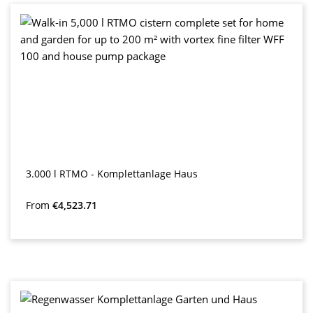
3.000 l RTMO - Komplettanlage Haus
Regular price:
From
€4,523.71