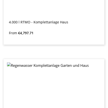
4.000 l RTMO - Komplettanlage Haus
Regular price:
From
€4,797.71