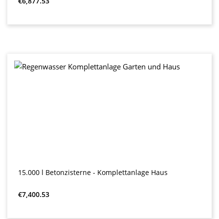
€6,877.53
15.000 l Betonzisterne - Komplettanlage Haus
Regular price:
€7,400.53