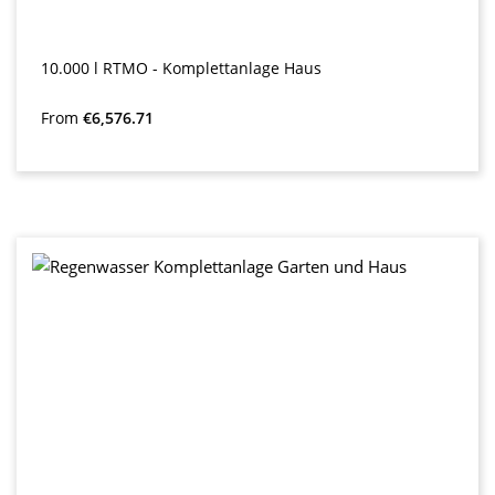
10.000 l RTMO - Komplettanlage Haus
Regular price:
From
€6,576.71