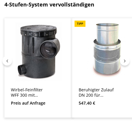
Produktgalerie überspringen
4-Stufen-System vervollständigen
TIPP
Wirbel-Feinfilter
Beruhigter Zulauf
WFF 300 mit
DN 200 für
Kunststoffdeckel
Zisternen
Regulärer Preis:
Preis auf Anfrage
547,40 €