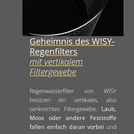
Geheimnis des WISY-
Regenfilters
mit vertikalem
Filtergewebe
Regenwasserfilter von WISY
besitzen ein vertikales, also
senkrechtes Filtergewebe.
Laub,
Moos oder andere Feststoffe
fallen einfach daran vorbei
und