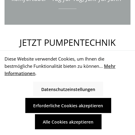
JETZT PUMPENTECHNIK
ENTDECKEN
Diese Website verwendet Cookies, um Ihnen die
bestmögliche Funktionalität bieten zu können...
Mehr
Entdecken Sie die vielseitige Welt der
Informationen
.
Pumpentechnik von WISY – von kompakten
Datenschutzeinstellungen
Gartenlösungen bis hin zu leistungsstarken
Systemen für Haus und Gewerbe. Alle
Erforderliche Cookies akzeptieren
Komponenten sind
optimal aufeinander
abgestimmt
, um Regenwasser effizient zu
Alle Cookies akzeptieren
nutzen und eine zuverlässige Wasserversorgung