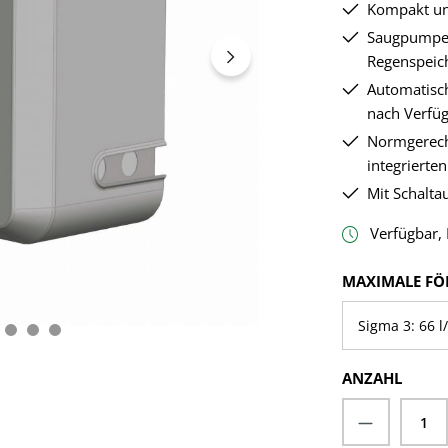
Kompakt u
Saugpumpe 
Regenspeich
Automatisc
nach Verfüg
Normgerecht
integrierte
Mit Schalta
Verfügbar, L
MAXIMALE FÖ
ANZAHL
Produkt A