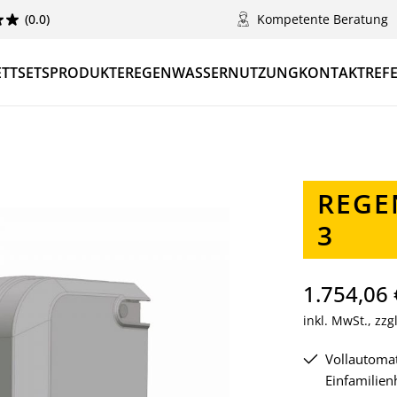
(0.0)
Kompetente Beratung
TTSETS
PRODUKTE
REGENWASSERNUTZUNG
KONTAKT
REF
REGE
3
1.754,06 
inkl. MwSt., zz
Vollautoma
Einfamilie