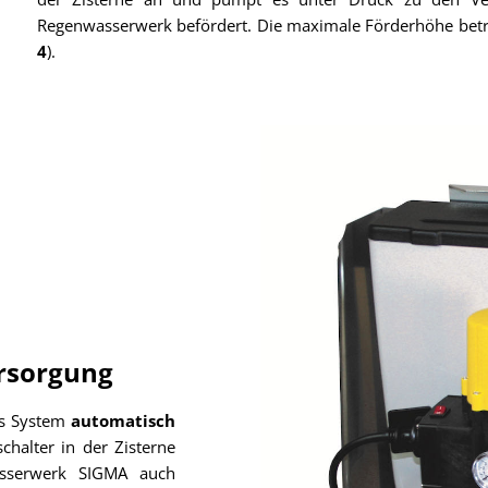
Regenwasserwerk befördert. Die maximale Förderhöhe beträ
4
).
rsorgung
as System
automatisch
halter in der Zisterne
asserwerk SIGMA auch