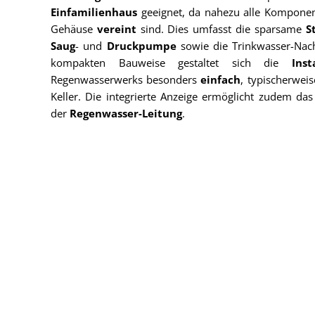
Einfamilienhaus
geeignet, da nahezu alle Kompone
Gehäuse
vereint
sind. Dies umfasst die sparsame
S
Saug
- und
Druckpumpe
sowie die Trinkwasser-Nac
kompakten Bauweise gestaltet sich die
Ins
Regenwasserwerks besonders
einfach
, typischerwei
Keller. Die integrierte Anzeige ermöglicht zudem da
der
Regenwasser-Leitung
.