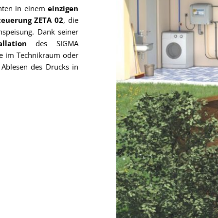
nten in einem
einzigen
teuerung ZETA 02
, die
hspeisung. Dank seiner
tallation
des SIGMA
se im Technikraum oder
s Ablesen des Drucks in