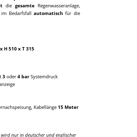
rt
die
gesamte
Regenwasseranlage,
 im Bedarfsfall
automatisch
für die
.
x H 510 x T 315
it
3
oder
4 bar
Systemdruck
anzeige
ernachspeisung, Kabellänge
15 Meter
 wird nur in deutscher und englischer