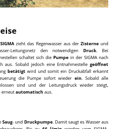
eise
k
SIGMA
zieht das Regenwasser aus der
Zisterne
und
sser-Leitungsnetz den notwendigen
Druck
. Bei
estellen schaltet sich die
Pumpe
in der SIGMA nach
ch aus. Sobald jedoch eine Entnahmestelle
geöffnet
lung
betätigt
wird und somit ein Druckabfall erkannt
teuerung die Pumpe sofort wieder
ein
. Sobald alle
hlossen sind und der Leitungsdruck wieder steigt,
e erneut
automatisch
aus.
te
Saug
- und
Druckpumpe
. Damit saugt es Wasser aus
rbrauchern. Bis zu
66 l/min
werden vom SIGMA-