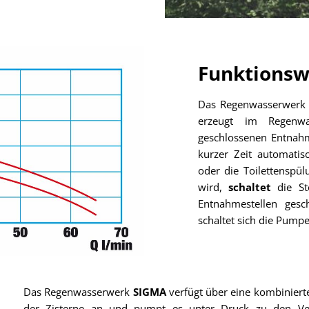
Funktionsw
Das Regenwasserwer
erzeugt im Regenwa
geschlossenen Entnahm
kurzer Zeit automatis
oder die Toilettenspü
wird,
schaltet
die S
Entnahmestellen gesc
schaltet sich die Pump
Das Regenwasserwerk
SIGMA
verfügt über eine kombinier
der Zisterne an und pumpt es unter Druck zu den Ve