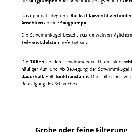
für
Saugpumpen
oder ohne Rückschlagventil für
Unt
Das optional integrierte
Rückschlagventil verhinde
Anschluss
an eine
Saugpumpe
.
Die Schwimmkugel besteht aus umweltverträglich
Teile aus
Edelstahl
gefertigt sind.
Die
Tüllen
an den schwimmenden Filtern sind
sch
häufiger Auf- und Ab-Bewegung der Schwimmkugel i
dauerhaft
voll
funktionsfähig
. Die Tüllen besitze
Befestigung des Schlauches.
Grobe oder feine Filterung