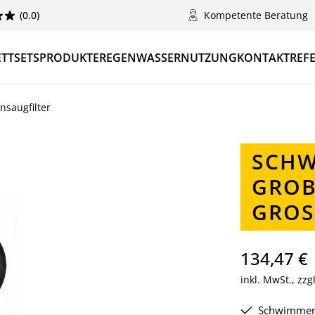
(0.0)
Kompetente Beratung
TTSETS
PRODUKTE
REGENWASSERNUTZUNG
KONTAKT
REF
nsaugfilter
SCHW
GROB
GROS
134,47 €
inkl. MwSt., zz
Schwimmend