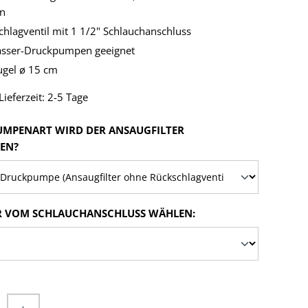
n
hlagventil mit 1 1/2" Schlauchanschluss
asser-Druckpumpen geeignet
gel ø 15 cm
ieferzeit: 2-5 Tage
UMPENART WIRD DER ANSAUGFILTER
AUSWÄHLEN
EN?
AUSWÄHLEN
 VOM SCHLAUCHANSCHLUSS WÄHLEN:
nzahl: Gib den gewünschten Wert ein od