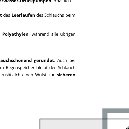
erwasser-Druckpumpen
erhältlich.
rt
das
Leerlaufen
des Schlauchs beim
em
Polyethylen
, während alle übrigen
lauchschonend gerundet
. Auch bei
m Regenspeicher bleibt der Schlauch
n zusätzlich einen Wulst zur
sicheren