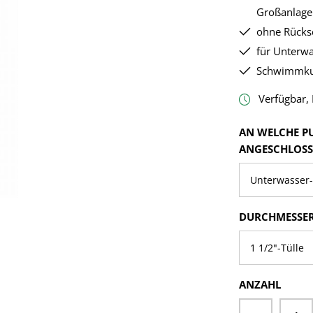
Großanlage
ohne Rücksc
für Unterw
Schwimmku
Verfügbar, L
AN WELCHE P
ANGESCHLOSS
DURCHMESSER
ANZAHL
Produkt A