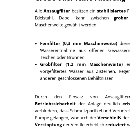
Alle
Ansaugfilter
besitzen ein
stabilisiertes
F
Edelstahl. Dabei kann zwischen
grob
Maschenweite gewählt werden.
Feinfilter (0,3 mm Maschenweite)
diene
Wasserentnahme aus offenen Gewässern
Teichen oder Brunnen.
Grobfilter (1,2 mm Maschenweite)
ei
vorgefiltertes Wasser aus Zisternen, Reg
anderen geschlossenen Behältnissen.
Durch den Einsatz von Ansaugfilte
Betriebssicherheit
der Anlage deutlich
erh
verhindern, dass Schmutzpartikel und Verunrei
Pumpe gelangen, wodurch der
Verschleiß
der
Verstopfung
der Ventile erheblich
reduziert
w