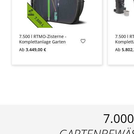
7.500 l RTMO-Zisterne -
7.500 l R
Komplettanlage Garten
Komplett
Regulärer Preis:
Regulärer
Ab
3.449,00 €
Ab
5.802,
7.00
GARTENBEWÄ