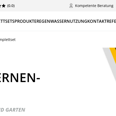
(0.0)
Kompetente Beratung
TTSETS
PRODUKTE
REGENWASSERNUTZUNG
KONTAKT
REF
mplettset
TERNEN-
ND GARTEN