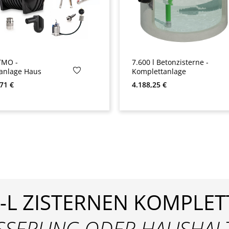
TMO -
7.600 l Betonzisterne -
anlage Haus
Komplettanlage
 Preis:
Regulärer Preis:
71 €
4.188,25 €
0-L ZISTERNEN KOMPLET
SSERUNG ODER HAUSHAL