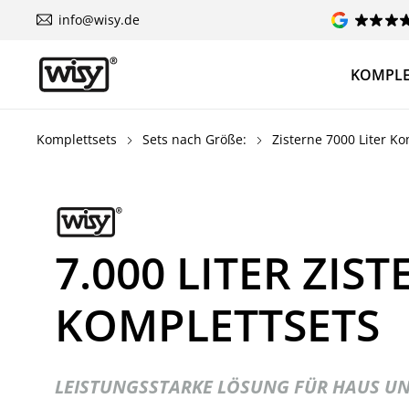
info@wisy.de
KOMPLE
Komplettsets
Sets nach Größe:
Zisterne 7000 Liter Ko
7.000 LITER ZIS
KOMPLETTSETS
LEISTUNGSSTARKE LÖSUNG FÜR HAUS U