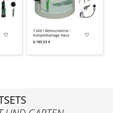
7.600 l Betonzisterne -
Komplettanlage Haus
Regulärer Preis:
6.185,53 €
TSETS
T
UND
GARTEN