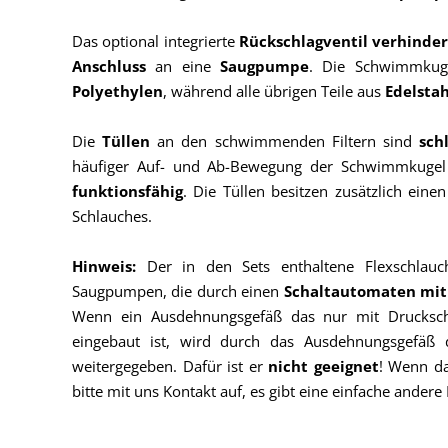
Das optional integrierte
Rückschlagventil verhinde
Anschluss
an eine
Saugpumpe
. Die Schwimmkuge
Polyethylen
, während alle übrigen Teile aus
Edelsta
Die
Tüllen
an den schwimmenden Filtern sind
sch
häufiger Auf- und Ab-Bewegung der Schwimmkugel 
funktionsfähig
. Die Tüllen besitzen zusätzlich eine
Schlauches.
Hinweis:
Der in den Sets enthaltene Flexschlau
Saugpumpen, die durch einen
Schaltautomaten mit
Wenn ein Ausdehnungsgefäß das nur mit Druckscha
eingebaut ist, wird durch das Ausdehnungsgefäß 
weitergegeben. Dafür ist er
nicht
geeignet
! Wenn da
bitte mit uns Kontakt auf, es gibt eine einfache andere