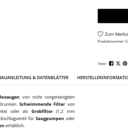
Zum Merkze
Produktnummer:
S
Teilen
BAUANLEITUNG & DATENBLÄTTER
HERSTELLERINFORMATI
Ansaugen
von nicht vorgereinigtem
 Brunnen.
Schwimmende Filter
von
ite) oder als
Grobfilter
(1,2 mm
kschlagventil für
Saugpumpen
oder
pen
erhältlich.