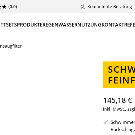
(0.0)
Kompetente Beratung
TTSETS
PRODUKTE
REGENWASSERNUTZUNG
KONTAKT
REF
nsaugfilter
SCHW
FEINF
145,18 €
inkl. MwSt., zz
Schwimmend
Rückschlagv