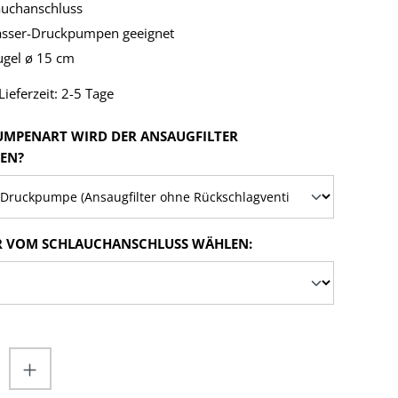
auchanschluss
asser-Druckpumpen geeignet
gel ø 15 cm
ieferzeit: 2-5 Tage
UMPENART WIRD DER ANSAUGFILTER
AUSWÄHLEN
EN?
AUSWÄHLEN
 VOM SCHLAUCHANSCHLUSS WÄHLEN:
nzahl: Gib den gewünschten Wert ein od