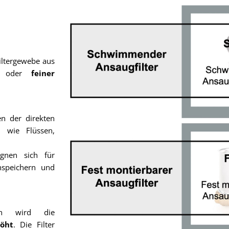
iltergewebe aus
er
oder
feiner
n der direkten
 wie Flüssen,
gnen sich für
enspeichern und
rn wird die
öht
. Die Filter