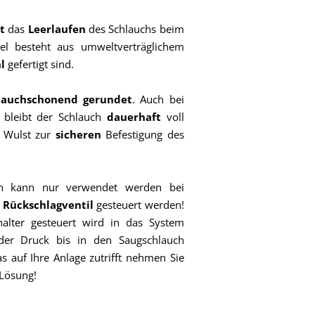
rt
das
Leerlaufen
des Schlauchs beim
l besteht aus umweltverträglichem
hl
gefertigt sind.
lauchschonend gerundet
. Auch bei
bleibt der Schlauch
dauerhaft
voll
n Wulst zur
sicheren
Befestigung des
ch kann nur verwendet werden bei
 Rückschlagventil
gesteuert werden!
lter gesteuert wird in das System
der Druck bis in den Saugschlauch
s auf Ihre Anlage zutrifft nehmen Sie
 Lösung!