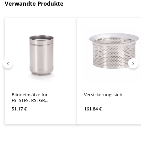
Produktgalerie überspringen
Verwandte Produkte
Blindeinsätze für
Versickerungssieb
FS, STFS, RS, GRS
und WFF
Regulärer Preis:
Regulärer Preis:
51,17 €
161,84 €