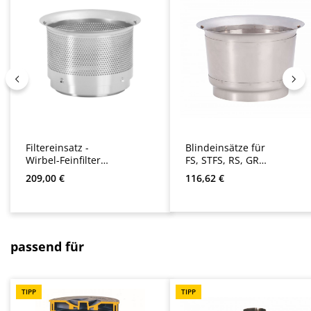
Filtereinsatz -
Blindeinsätze für
Wirbel-Feinfilter
FS, STFS, RS, GRS
WFF 100
und WFF
Regulärer Preis:
Regulärer Preis:
209,00 €
116,62 €
Produktgalerie überspringen
passend für
TIPP
TIPP