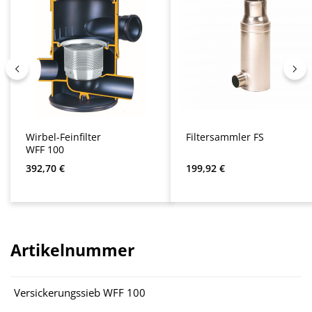
Wirbel-Feinfilter
Filtersammler FS
WFF 100
Regulärer Preis:
Regulärer Preis:
392,70 €
199,92 €
Artikelnummer
Versickerungssieb WFF 100