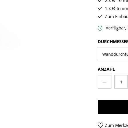
2 x Ø 10 m
1 x Ø 6 mm
Zum Einbau
Verfügbar, L
DURCHMESSER
ANZAHL
Produkt A
Zum Merkze