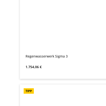
Regenwasserwerk Sigma 3
Regulärer Preis:
1.754,06 €
TIPP