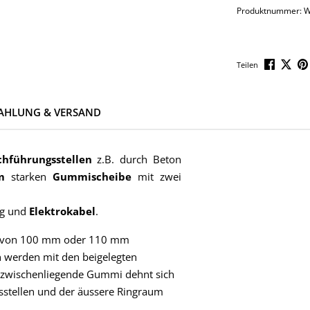
Produktnummer:
W
Teilen
AHLUNG & VERSAND
chführungsstellen
z.B. durch Beton
m
starken
Gummischeibe
mit zwei
ng und
Elektrokabel
.
ng von 100 mm oder 110 mm
n werden mit den beigelegten
azwischenliegende Gummi dehnt sich
sstellen und der äussere Ringraum