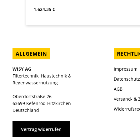
Regulärer Preis:
1.624,35 €
ALLGEMEIN
RECHTLI
WISY AG
Impressum
Filtertechnik, Haustechnik &
Datenschutz
Regenwassernutzung
AGB
Oberdorfstraße 26
Versand- & 
63699 Kefenrod-Hitzkirchen
Widerrufsre
Deutschland
Vertrag widerrufen