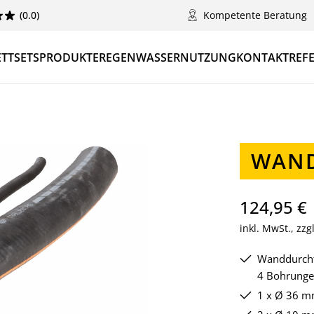
(0.0)
Kompetente Beratung
TTSETS
PRODUKTE
REGENWASSERNUTZUNG
KONTAKT
REF
WAN
124,95 €
inkl. MwSt., zz
Wanddurch
4 Bohrung
1 x Ø 36 mm