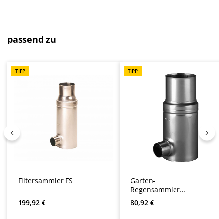
Produktgalerie überspringen
passend zu
TIPP
TIPP
Filtersammler FS
Garten-
Regensammler
GRS
Regulärer Preis:
Regulärer Preis:
199,92 €
80,92 €