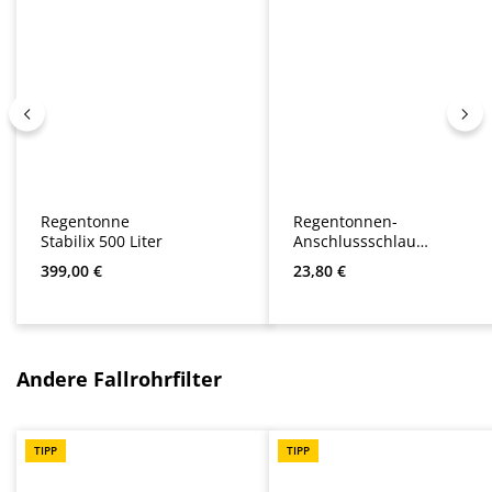
Regentonne
Regentonnen-
Stabilix 500 Liter
Anschlussschlauc
h 0,75 m
Regulärer Preis:
Regulärer Preis:
399,00 €
23,80 €
Produktgalerie überspringen
Andere Fallrohrfilter
TIPP
TIPP