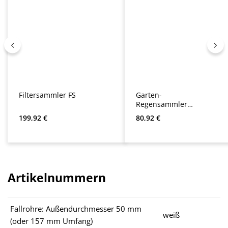
Filtersammler FS
Garten-
Regensammler
GRS
Regulärer Preis:
Regulärer Preis:
199,92 €
80,92 €
Artikelnummern
Fallrohre: Außendurchmesser 50 mm
weiß
(oder 157 mm Umfang)