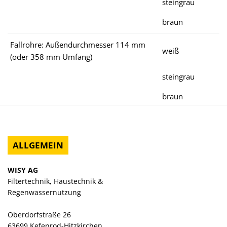
steingrau
braun
Fallrohre: Außendurchmesser 114 mm
weiß
(oder 358 mm Umfang)
steingrau
braun
ALLGEMEIN
WISY AG
Filtertechnik, Haustechnik &
Regenwassernutzung
Oberdorfstraße 26
63699 Kefenrod-Hitzkirchen