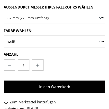
AUSWÄ
AUSSENDURCHMESSER IHRES FALLROHRS WÄHLEN:
AUSWÄHLEN
FARBE WÄHLEN:
ANZAHL
Produkt Anzahl: Gib den gewünschten Wert
In den Warenkorb
Zum Merkzettel hinzufügen
Produktnummer:
KF 4530