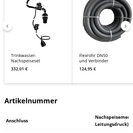
Trinkwasser-
Flexrohr DN50
Nachspeiseset
und Verbinder
Regulärer Preis:
Regulärer Preis:
332,01 €
124,95 €
Artikelnummer
Nachspeisemenge
Anschluss
Leitungsdruck)