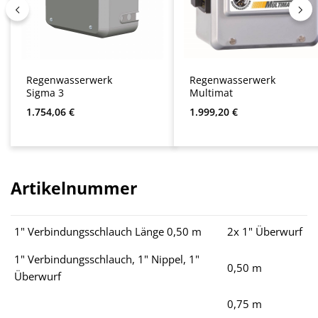
Regenwasserwerk
Regenwasserwerk
Sigma 3
Multimat
Regulärer Preis:
Regulärer Preis:
1.754,06 €
1.999,20 €
Artikelnummer
1" Verbindungsschlauch Länge 0,50 m
2x 1" Überwurf
1" Verbindungsschlauch, 1" Nippel, 1"
0,50 m
Überwurf
0,75 m