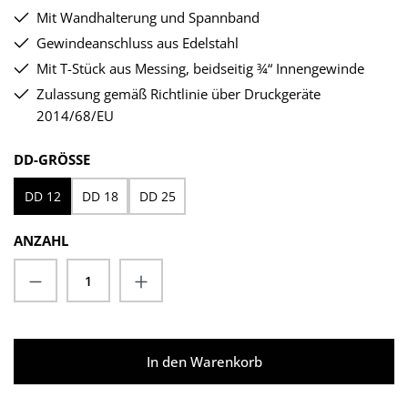
Mit Wandhalterung und Spannband
Gewindeanschluss aus Edelstahl
Mit T-Stück aus Messing, beidseitig ¾“ Innengewinde
Zulassung gemäß Richtlinie über Druckgeräte
2014/68/EU
AUSWÄHLEN
DD-GRÖSSE
DD 12
DD 18
DD 25
ANZAHL
Produkt Anzahl: Gib den gewünschten Wert
In den Warenkorb