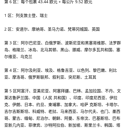
第 6 区：每个包裹 43.44 欧元 + 每公斤 9.52 欧元
1 区：列支敦士登、瑞士
2 区：安道尔、摩纳哥、圣马力诺、梵蒂冈城国、英国
第 3 区：阿尔巴尼亚、白俄罗斯、波斯尼亚和黑塞哥维那、法罗群
岛、格陵兰、冰岛、北马其顿、黑山、挪威、摩尔多瓦共和国、塞
尔维亚、乌克兰
第 4 区：阿尔及利亚、埃及、格鲁吉亚、以色列、黎巴嫩、利比
亚、摩洛哥、俄罗斯联邦、叙利亚、突尼斯、土耳其
第 5 区阿富汗、亚美尼亚、阿塞拜疆、巴林、孟加拉国、不丹、文
莱达鲁萨兰国、中国（人民 共和国）、印度、印度尼西亚、伊拉
克、伊朗、日本、约旦、柬埔寨、加拿大、哈萨 克斯坦、卡塔尔、
吉尔吉斯斯坦、科威特、老挝、马来西亚、马尔代夫、也门、墨西
哥、蒙古、缅甸、尼泊尔、朝鲜、阿曼、东帝汶、巴基斯坦、巴布
亚新几内亚、菲律宾、沙特阿拉伯、新加坡、斯里兰卡、韩国、塔