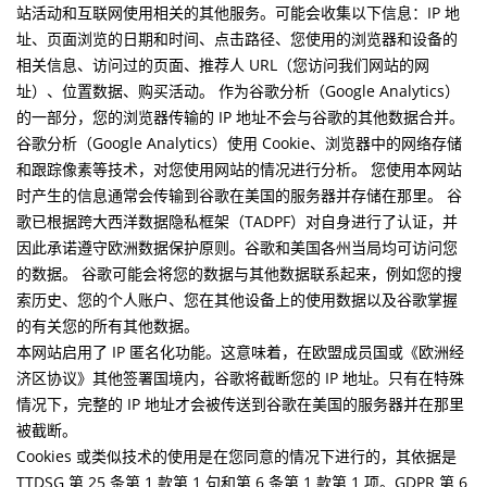
站活动和互联网使用相关的其他服务。可能会收集以下信息：IP 地
址、页面浏览的日期和时间、点击路径、您使用的浏览器和设备的
相关信息、访问过的页面、推荐人 URL（您访问我们网站的网
址）、位置数据、购买活动。 作为谷歌分析（Google Analytics）
的一部分，您的浏览器传输的 IP 地址不会与谷歌的其他数据合并。
谷歌分析（Google Analytics）使用 Cookie、浏览器中的网络存储
和跟踪像素等技术，对您使用网站的情况进行分析。 您使用本网站
时产生的信息通常会传输到谷歌在美国的服务器并存储在那里。
谷
歌已根据
跨大西洋数据隐私框架（TADPF）对
自身进行了认证，并
因此承诺遵守欧洲数据保护原则。
谷歌
和美国各州当局均可访问您
的数据。 谷歌可能会将您的数据与其他数据联系起来，例如您的搜
索历史、您的个人账户、您在其他设备上的使用数据以及谷歌掌握
的有关您的所有其他数据。
本网站启用了 IP 匿名化功能。这意味着，在欧盟成员国或《欧洲经
济区协议》其他签署国境内，谷歌将截断您的 IP 地址。只有在特殊
情况下，完整的 IP 地址才会被传送到谷歌在美国的服务器并在那里
被截断。
Cookies 或类似技术的使用是在您同意的情况下进行的，其依据是
TTDSG 第 25 条第 1 款第 1 句和第 6 条第 1 款第 1 项。GDPR 第 6