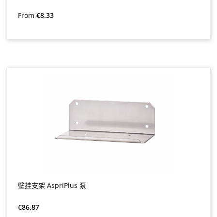
Regular price:
From
€8.33
壁挂支架 AspriPlus 泵
Regular price:
€86.87