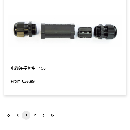
电缆连接套件 IP 68
Regular price:
From
€36.89
1
2
Page
Page