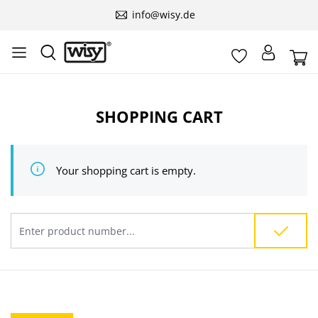
info@wisy.de
Skip to main content
SHOPPING CART
Your shopping cart is empty.
Product number