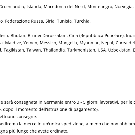
e, Groenlandia, Islanda, Macedonia del Nord, Montenegro, Norvegia,
co, Federazione Russa, Siria, Tunisia, Turchia.
esh, Bhutan, Brunei Darussalam, Cina (Repubblica Popolare), India
esia, Maldive, Yemen, Messico, Mongolia, Myanmar, Nepal, Corea de
d, Tagikistan, Taiwan, Thailandia, Turkmenistan, USA, Uzbekistan, E
 sarà consegnata in Germania entro 3 - 5 giorni lavorativi, per le co
o, dopo il momento dell'istruzione di pagamento).
ffettuano consegne.
i spediremo la merce in un'unica spedizione, a meno che non abbia
egna più lungo che avete ordinato
.