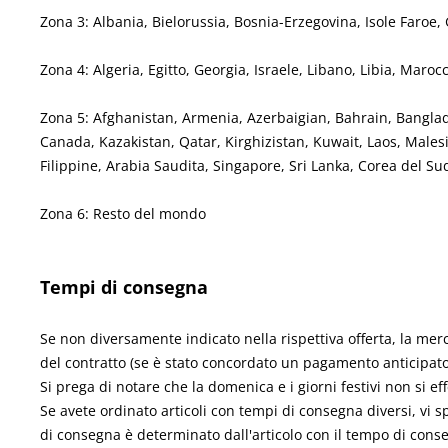
Zona 3: Albania, Bielorussia, Bosnia-Erzegovina, Isole Faro
Zona 4: Algeria, Egitto, Georgia, Israele, Libano, Libia, Maroc
Zona 5: Afghanistan, Armenia, Azerbaigian, Bahrain, Banglad
Canada, Kazakistan, Qatar, Kirghizistan, Kuwait, Laos, Mal
Filippine, Arabia Saudita, Singapore, Sri Lanka, Corea del Su
Zona 6: Resto del mondo
Tempi di consegna
Se non diversamente indicato nella rispettiva offerta, la merce
del contratto (se è stato concordato un pagamento anticipat
Si prega di notare che la domenica e i giorni festivi non si e
Se avete ordinato articoli con tempi di consegna diversi, v
di consegna è determinato dall'articolo con il tempo di cons