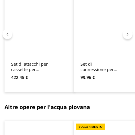
Set di attacchi per
Set di
cassette per
connessione per
Multimat, Sigma,
Optima, Sigma e
Prezzo normale:
Prezzo normale:
422,45 €
99,96 €
Optima, Optima
Multimat /
Plus, Multigo e
Stazione di
AspriPlus
separazione
Sigura 9
Salta la galleria dei prodotti
Altre opere per l'acqua piovana
SUGGERIMENTO