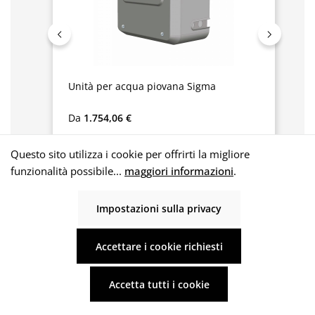
Unità per acqua piovana Sigma
Prezzo normale:
Da
1.754,06 €
Questo sito utilizza i cookie per offrirti la migliore
funzionalità possibile...
maggiori informazioni
.
Acqua piovana dalla
Impostazioni sulla privacy
dalla cisterna...
Accettare i cookie richiesti
Accetta tutti i cookie
SIGMA in modalità acqua piovana:
L'acqua piovana viene aspirata nella cisterna e