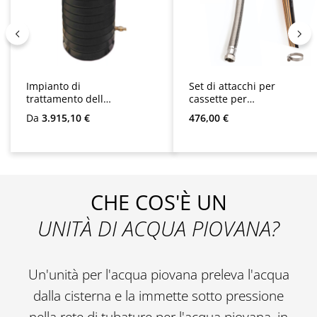
Impianto di
Set di attacchi per
trattamento delle
cassette per
acque piovane
Multimat, Sigma,
Prezzo normale:
Prezzo normale:
Da
3.915,10 €
476,00 €
Maxima
Optima, Optima
Plus, Multigo e
AspriPlus
CHE COS'È UN
UNITÀ DI ACQUA PIOVANA?
Un'unità per l'acqua piovana preleva l'acqua
dalla cisterna e la immette sotto pressione