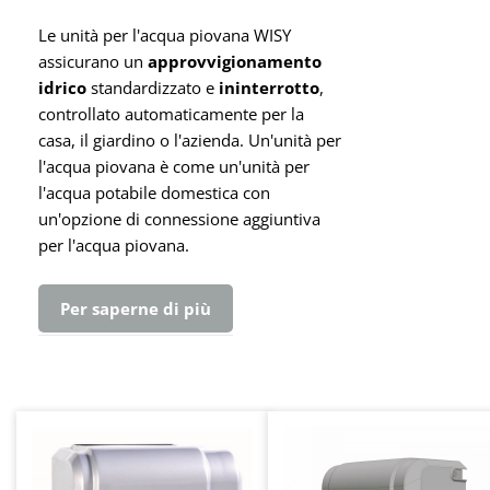
Le unità per l'acqua piovana WISY
assicurano un
approvvigionamento
idrico
standardizzato e
ininterrotto
,
controllato automaticamente per la
casa, il giardino o l'azienda. Un'unità per
l'acqua piovana è come un'unità per
l'acqua potabile domestica con
un'opzione di connessione aggiuntiva
per l'acqua piovana.
Per saperne di più
Salta la galleria dei prodotti