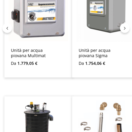
Unità per acqua
Unità per acqua
piovana Multimat
piovana Sigma
Prezzo normale:
Prezzo normale:
Da
1.779,05 €
Da
1.754,06 €
Salta la galleria dei prodotti