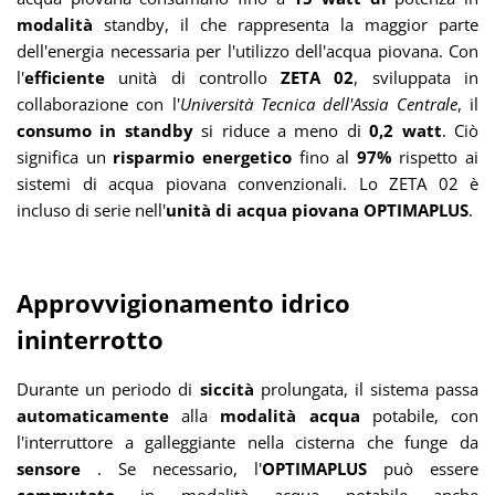
modalità
standby, il che rappresenta la maggior parte
dell'energia necessaria per l'utilizzo dell'acqua piovana. Con
l'
efficiente
unità di controllo
ZETA 02
, sviluppata in
collaborazione con l'
Università Tecnica dell'Assia Centrale
, il
consumo in standby
si riduce a meno di
0,2 watt
. Ciò
significa un
risparmio energetico
fino al
97%
rispetto ai
sistemi di acqua piovana convenzionali. Lo ZETA 02 è
incluso di serie nell'
unità di acqua piovana OPTIMAPLUS
.
Approvvigionamento idrico
ininterrotto
Durante un periodo di
siccità
prolungata, il sistema passa
automaticamente
alla
modalità acqua
potabile, con
l'interruttore a galleggiante nella cisterna che funge da
sensore
. Se necessario, l'
OPTIMAPLUS
può essere
commutato
in modalità acqua potabile anche