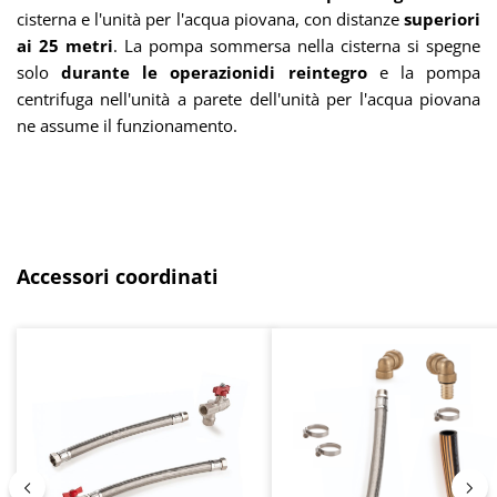
cisterna e l'unità per l'acqua piovana, con distanze
superiori
ai 25 metri
. La pompa sommersa nella cisterna si spegne
solo
durante le operazioni
di reintegro
e la pompa
centrifuga nell'unità a parete dell'unità per l'acqua piovana
ne assume il funzionamento.
Salta la galleria dei prodotti
Accessori coordinati