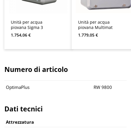
Unità per acqua
Unità per acqua
piovana Sigma 3
piovana Multimat
Prezzo normale:
Prezzo normale:
1.754,06 €
1.779,05 €
Numero di articolo
OptimaPlus
RW 9800
Dati tecnici
Attrezzatura