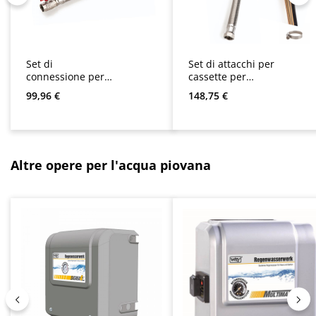
Set di
Set di attacchi per
connessione per
cassette per
Optima, Sigma e
Multimat, Sigma,
Prezzo normale:
Prezzo normale:
99,96 €
148,75 €
Multimat /
Optima, Optima
Stazione di
Plus, Multigo e
separazione
AspriPlus
Sigura 9
Salta la galleria dei prodotti
Altre opere per l'acqua piovana