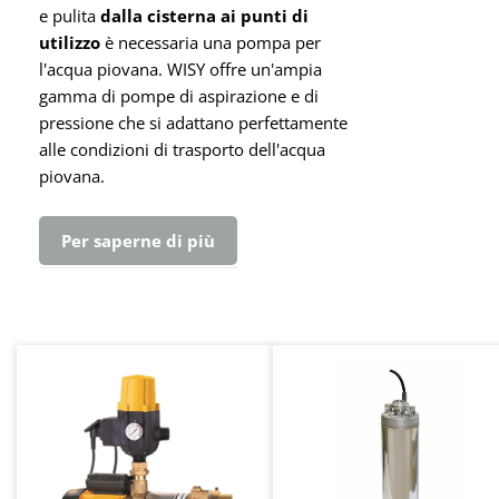
e pulita
dalla cisterna ai punti di
utilizzo
è necessaria una pompa per
l'acqua piovana. WISY offre un'ampia
gamma di pompe di aspirazione e di
pressione che si adattano perfettamente
alle condizioni di trasporto dell'acqua
piovana.
Per saperne di più
Salta la galleria dei prodotti