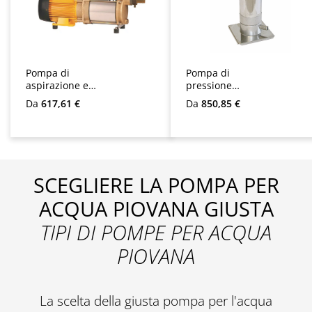
Pompa di
Pompa di
aspirazione e
pressione
pressione
sommergibile
Prezzo normale:
Prezzo normale:
Da
617,61 €
Da
850,85 €
AspriPlus
Multigo
SCEGLIERE LA POMPA PER
ACQUA PIOVANA GIUSTA
TIPI DI POMPE PER ACQUA
PIOVANA
La scelta della giusta pompa per l'acqua