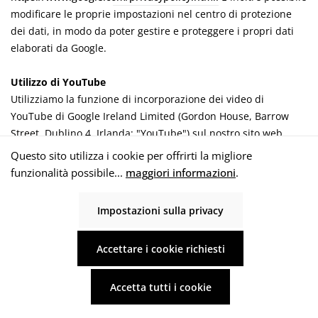
modificare le proprie impostazioni nel centro di protezione
dei dati, in modo da poter gestire e proteggere i propri dati
elaborati da Google.
Utilizzo di YouTube
Utilizziamo la funzione di incorporazione dei video di
YouTube di Google Ireland Limited (Gordon House, Barrow
Street, Dublino 4, Irlanda; "YouTube") sul nostro sito web.
YouTube è una società affiliata a Google LLC (1600
Questo sito utilizza i cookie per offrirti la migliore
Amphitheatre Parkway, Mountain View, CA 94043, USA;
funzionalità possibile...
maggiori informazioni
.
"Google").
La funzione visualizza i video memorizzati su YouTube in un
Impostazioni sulla privacy
iFrame sul sito web. L'opzione "Modalità di protezione dei dati
estesa" è attivata. Ciò significa che YouTube non memorizza
Accettare i cookie richiesti
alcuna informazione sui visitatori del sito web. Solo quando si
guarda un video, le informazioni su di esso vengono
trasmesse a YouTube e lì memorizzate. I vostri dati
Accetta tutti i cookie
potrebbero essere trasmessi negli Stati Uniti. La Commissione