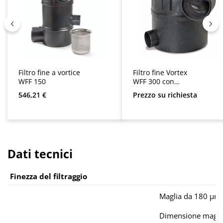
Filtro fine a vortice
Filtro fine Vortex
WFF 150
WFF 300 con
coperchio in
Prezzo normale:
546,21 €
Prezzo su richiesta
plastica
Dati tecnici
Finezza del filtraggio
Maglia da 180 µm
Dimensione magl