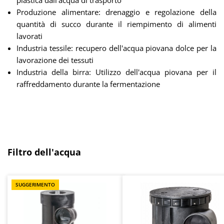
plastica dall'acqua di trasporto
Produzione alimentare: drenaggio e regolazione della
quantità di succo durante il riempimento di alimenti
lavorati
Industria tessile: recupero dell'acqua piovana dolce per la
lavorazione dei tessuti
Industria della birra: Utilizzo dell'acqua piovana per il
raffreddamento durante la fermentazione
Salta la galleria dei prodotti
Filtro dell'acqua
SUGGERIMENTO