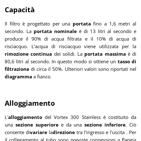
Capacità
Il filtro è progettato per una
portata
fino a 1,6 metri al
secondo. La
portata nominale
è di 13 litri al secondo e
produce il 90% di acqua filtrata e il 10% di acqua di
risciacquo. L'acqua di risciacquo viene utilizzata per la
rimozione continua
dei solidi. La
portata massima
è di
80,6 litri al secondo. In questo modo si ottiene un
tasso di
filtrazione
di circa il 50%. Ulteriori valori sono riportati nel
diagramma
a fianco.
Alloggiamento
L
'
alloggiamento
del
Vortex 300 Stainless è costituito da
una
sezione superiore
e da una
sezione inferiore
. Ciò
consente di
variare
la
direzione
tra l'ingresso e l'uscita
. Per
il collegamento al tubo sono previste connessioni a flangia