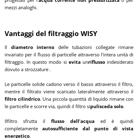
progettati per l'
acqua corrente non pressurizzata
o per
mezzi analoghi.
Vantaggi del filtraggio WISY
Il
diametro interno
delle tubazioni collegate rimane
invariato per il flusso di particelle attraverso l'intera unità di
filtraggio.
In questo modo si
evita
un
riflusso
indesiderato
dovuto a strozzature
.
Le
particelle solide cadono verso il basso attraverso il filtro,
mentre il filtrato
viene scaricato lateralmente
attraverso il
filtro cilindrico
. Una piccola quantità di liquido rimane con
le particelle e scorre via, quindi
il filtro
si
pulisce
da solo
.
Il
filtro sfrutta il
flusso dell'acqua
ed è
quindi
completamente
autosufficiente dal punto di vista
energetico
.