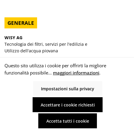
GENERALE
WISY AG
Tecnologia dei filtri, servizi per l'edilizia e
Utilizzo dell'acqua piovana
Oberdorfstraße 26
Questo sito utilizza i cookie per offrirti la migliore
63699 Kefenrod-Hitzkirchen
funzionalità possibile...
maggiori informazioni
.
Germania
Impostazioni sulla privacy
Revoca un contratto
Accettare i cookie richiesti
Accetta tutti i cookie