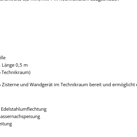
lle
, Länge 0,5 m
e–Technikraum)
en Zisterne und Wandgerät im Technikraum bereit und ermöglicht 
t Edelstahlumflechtung
wassernachspeisung
eitung