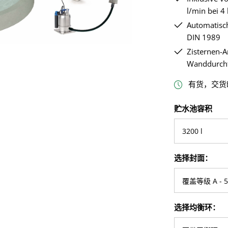
l/min bei 4
Automatisc
DIN 1989
Zisternen-A
Wanddurchfü
有货，交货时
SELECT
贮水池容积
SELECT
选择封面：
SELECT
选择均衡环：