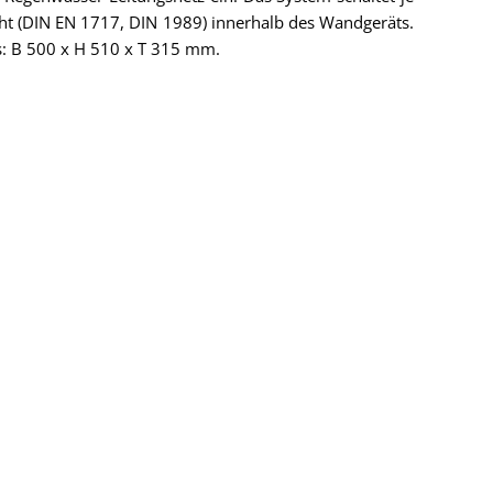
ht (DIN EN 1717, DIN 1989) innerhalb des Wandgeräts.
s: B 500 x H 510 x T 315 mm.