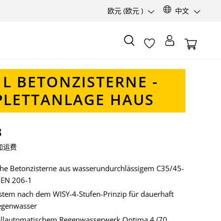
欧元
(欧元 )
中文
 L BETONZISTERNE -
LETTANLAGE HAUS
3
加运费
che Betonzisterne aus wasserundurchlässigem C35/45-
 EN 206-1
tem nach dem WISY-4-Stufen-Prinzip für dauerhaft
egenwasser
vollautomatischem Regenwasserwerk Optima 4 (70