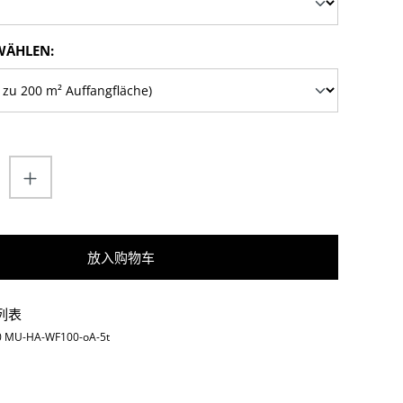
WÄHLEN:
uantity: Enter the desired amount or use
放入购物车
列表
0 MU-HA-WF100-oA-5t