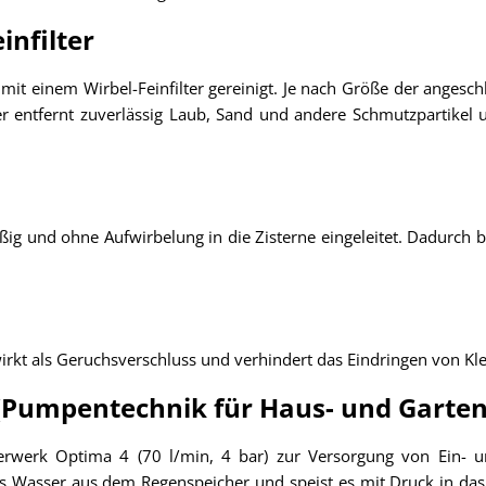
infilter
r mit einem Wirbel-Feinfilter gereinigt. Je nach Größe der ange
r entfernt zuverlässig Laub, Sand und andere Schmutzpartikel u
ig und ohne Aufwirbelung in die Zisterne eingeleitet. Dadurch 
rkt als Geruchsverschluss und verhindert das Eindringen von Klei
(Pumpentechnik für Haus- und Gart
erwerk Optima 4 (70 l/min, 4 bar) zur Versorgung von Ein- un
s Wasser aus dem Regenspeicher und speist es mit Druck in das 