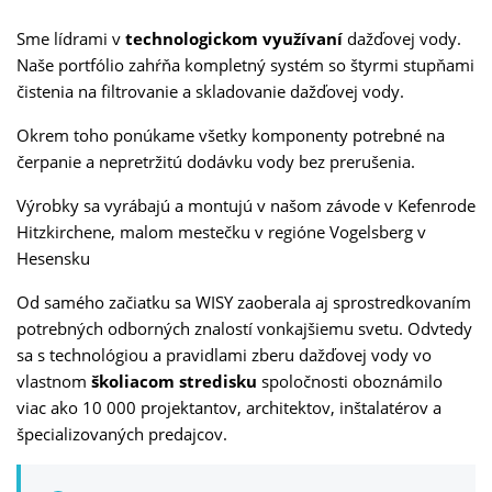
Sme lídrami v
technologickom využívaní
dažďovej vody.
Naše portfólio zahŕňa kompletný systém so štyrmi stupňami
čistenia na filtrovanie a skladovanie dažďovej vody.
Okrem toho ponúkame všetky komponenty potrebné na
čerpanie a nepretržitú dodávku vody bez prerušenia.
Výrobky sa vyrábajú a montujú v našom závode v Kefenrode
Hitzkirchene, malom mestečku v regióne Vogelsberg v
Hesensku
Od samého začiatku sa WISY zaoberala aj sprostredkovaním
potrebných odborných znalostí vonkajšiemu svetu. Odvtedy
sa s technológiou a pravidlami zberu dažďovej vody vo
vlastnom
školiacom stredisku
spoločnosti oboznámilo
viac ako 10 000 projektantov, architektov, inštalatérov a
špecializovaných predajcov.