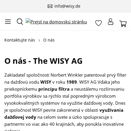
info@wisy.de
Kontaktujte nás
O nás
O nás - The WISY AG
Zakladateľ spoločnosti Norbert Winkler patentoval prvý filter
na dažďovú vodu
WISY
v roku
1989
. WISY AG Vďaka jeho
priekopníckemu
princípu filtra
a neustálemu rozširovaniu
portfólia výrobkov sa rýchlo stal popredným výrobcom
vysokokvalitných systémov na využitie dažďovej vody. Dnes
je spoločnosť WISY pevne zakorenená v oblasti
využívania
dažďovej vody
na celom svete a úzko spolupracuje s
partnermi vo viac ako 40 krajinách, aby ponúkla inovatívne