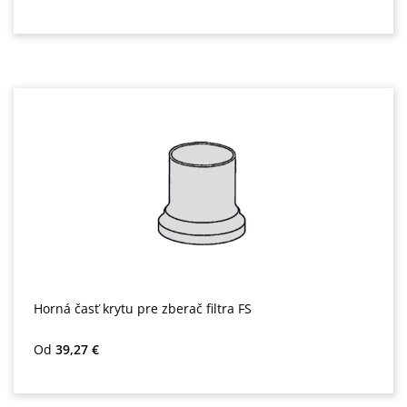
Horná časť krytu pre zberač filtra FS
Bežná cena:
Od
39,27 €