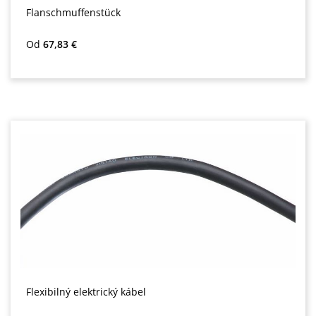
Flanschmuffenstück
Bežná cena:
Od
67,83 €
Flexibilný elektrický kábel