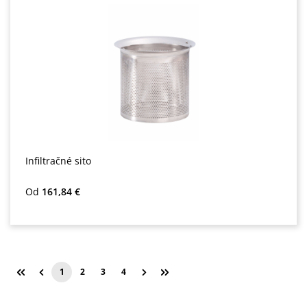
Infiltračné sito
Bežná cena:
Od
161,84 €
1
2
3
4
Stránka
Stránka
Stránka
Stránka