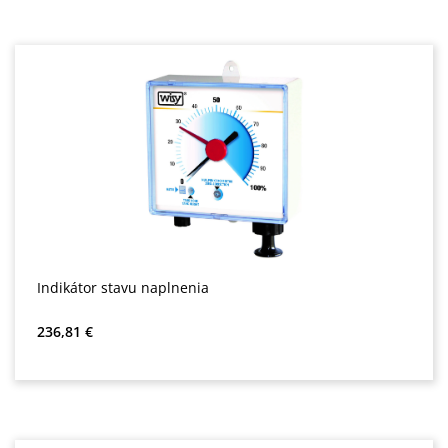
Indikátor stavu naplnenia
Bežná cena:
236,81 €