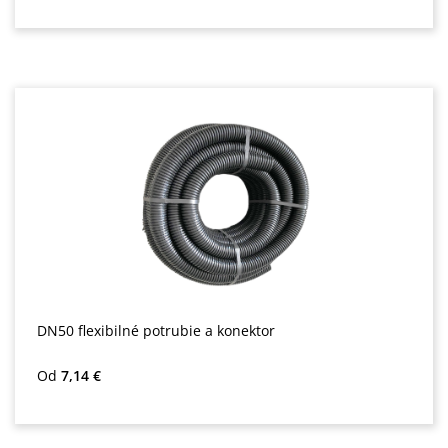
DN50 flexibilné potrubie a konektor
Bežná cena:
Od
7,14 €