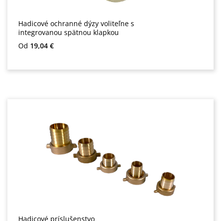
Hadicové ochranné dýzy voliteľne s
integrovanou spätnou klapkou
Bežná cena:
Od
19,04 €
Hadicové príslušenstvo