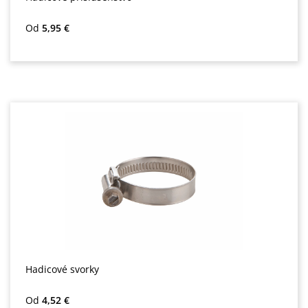
Bežná cena:
Od
5,95 €
Hadicové svorky
Bežná cena:
Od
4,52 €