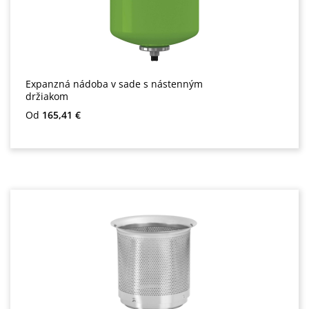
Expanzná nádoba v sade s nástenným
držiakom
Bežná cena:
Od
165,41 €