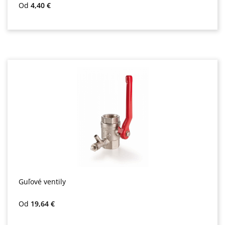
Bežná cena:
Od
4,40 €
Guľové ventily
Bežná cena:
Od
19,64 €