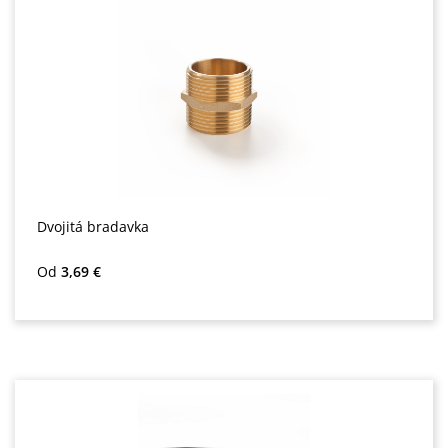
Dvojitá bradavka
Bežná cena:
Od
3,69 €