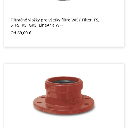
Filtračné vložky pre všetky filtre WISY FIlter, FS,
STFS, RS, GRS, LineAr a WFF
Bežná cena:
Od
69,00 €