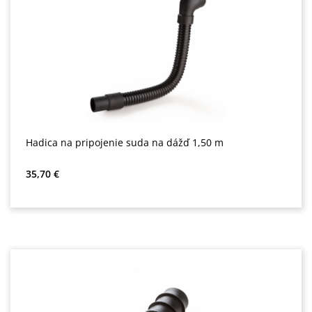
Hadica na pripojenie suda na dážď 1,50 m
Bežná cena:
35,70 €