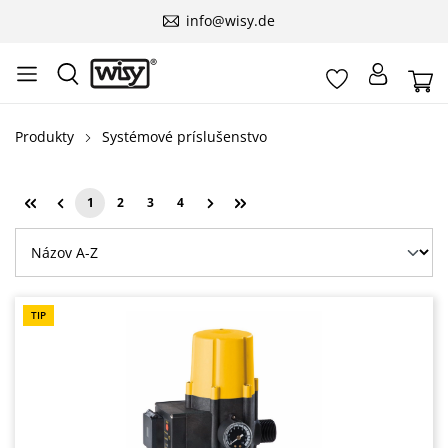
info@wisy.de
Produkty
Systémové príslušenstvo
1
2
3
4
Stránka
Stránka
Stránka
Stránka
TIP