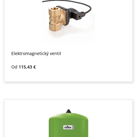
Elektromagnetický ventil
Bežná cena:
Od
115,43 €