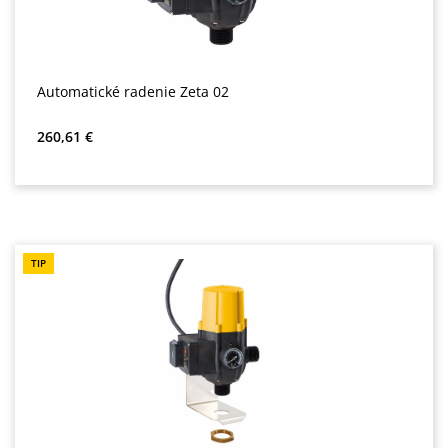
Automatické radenie Zeta 02
Bežná cena:
260,61 €
TIP