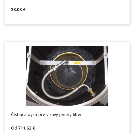
Bežná cena:
38,08 €
Čistiaca dýza pre vírový jemný filter
Bežná cena:
Od
711,62 €