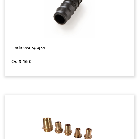
Hadicová spojka
Bežná cena:
Od
9,16 €