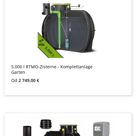
5.000 l RTMO-Zisterne - Komplettanlage
Garten
Bežná cena:
Od
2 749,00 €