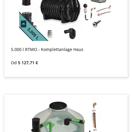
5.000 l RTMO - Komplettanlage Haus
Bežná cena:
Od
5 127,71 €