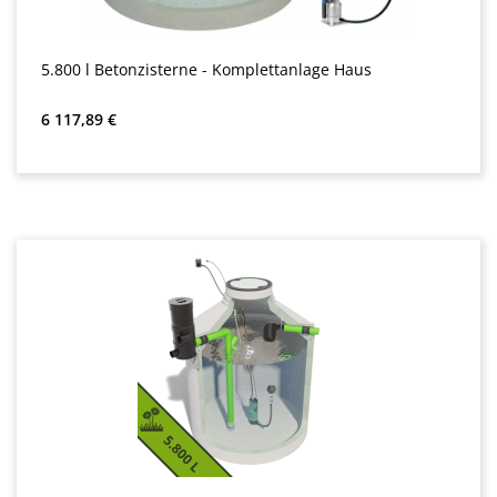
5.800 l Betonzisterne - Komplettanlage Haus
Bežná cena:
6 117,89 €