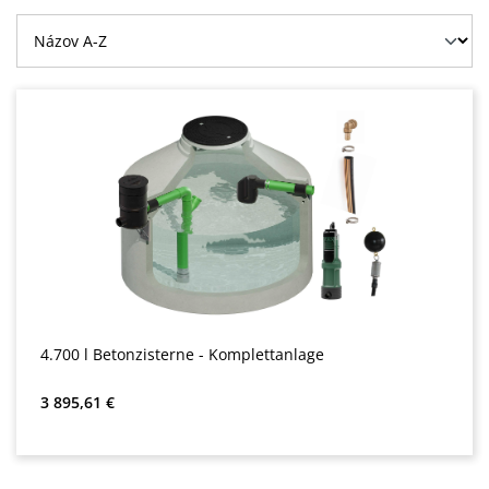
4.700 l Betonzisterne - Komplettanlage
Bežná cena:
3 895,61 €