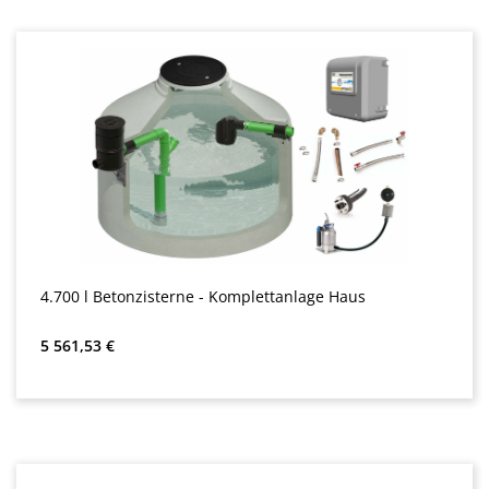
4.700 l Betonzisterne - Komplettanlage Haus
Bežná cena:
5 561,53 €