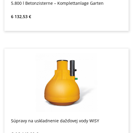
5.800 l Betonzisterne – Komplettanlage Garten
Bežná cena:
6 132,53 €
Súpravy na uskladnenie dažďovej vody WISY