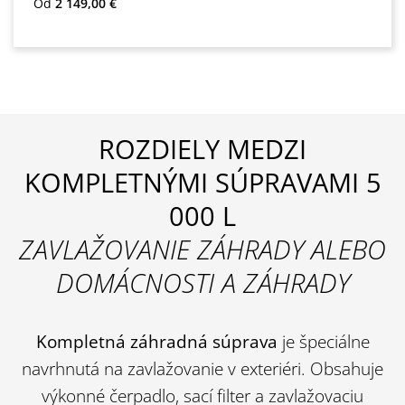
Bežná cena:
Od
2 149,00 €
ROZDIELY MEDZI
KOMPLETNÝMI SÚPRAVAMI 5
000 L
ZAVLAŽOVANIE ZÁHRADY ALEBO
DOMÁCNOSTI A ZÁHRADY
Kompletná záhradná súprava
je špeciálne
navrhnutá na zavlažovanie v exteriéri. Obsahuje
výkonné čerpadlo, sací filter a zavlažovaciu