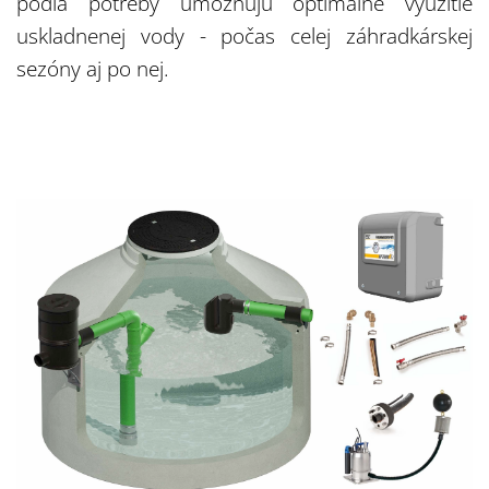
podľa potreby umožňujú optimálne využitie
uskladnenej vody - počas celej záhradkárskej
sezóny aj po nej.