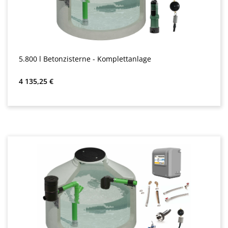
5.800 l Betonzisterne - Komplettanlage
Bežná cena:
4 135,25 €