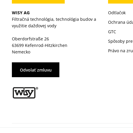
WISY AG
Odtlačok
Filtračná technológia, technológia budov a
Ochrana úd
využitie dažďovej vody
GTC
Oberdorfstraße 26
Spôsoby pre
63699 Kefenrod-Hitzkirchen
Právo na zr
Nemecko
Odvolať zmluvu
© 2026 WISY AG