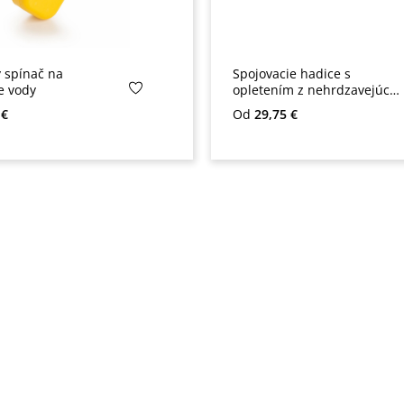
 spínač na
Spojovacie hadice s
e vody
opletením z nehrdzavejúcej
ocele
na:
Bežná cena:
 €
Od
29,75 €