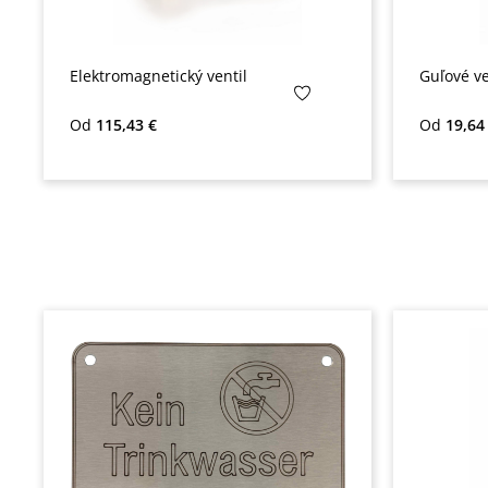
Elektromagnetický ventil
Guľové ve
Bežná cena:
Bežná ce
Od
115,43 €
Od
19,64