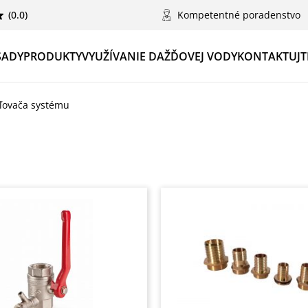
(0.0)
Kompetentné poradenstvo
SADY
PRODUKTY
VYUŽÍVANIE DAŽĎOVEJ VODY
KONTAKTUJT
eľovača systému