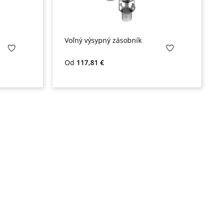
Voľný výsypný zásobník
Bežná cena:
Od
117,81 €