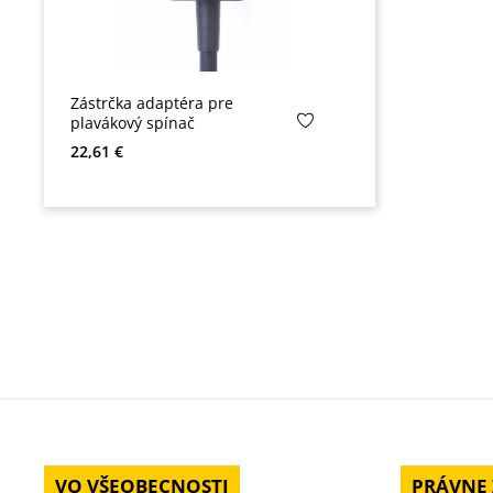
Zástrčka adaptéra pre
plavákový spínač
Bežná cena:
22,61 €
VO VŠEOBECNOSTI
PRÁVNE 