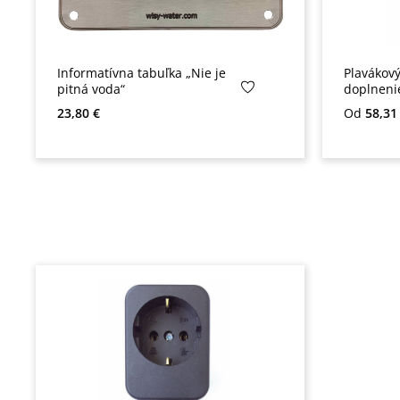
Informatívna tabuľka „Nie je
Plavákový
pitná voda“
doplneni
Bežná cena:
Bežná ce
23,80 €
Od
58,31