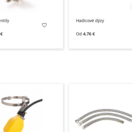
ntily
Hadicové dýzy
na:
Bežná cena:
 €
Od
4,76 €