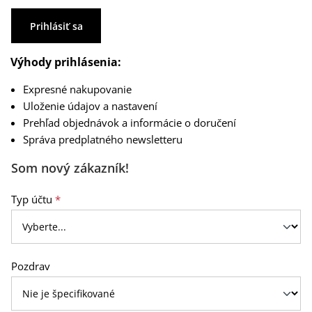
Prihlásiť sa
Výhody prihlásenia:
Expresné nakupovanie
Uloženie údajov a nastavení
Prehľad objednávok a informácie o doručení
Správa predplatného newsletteru
Som nový zákazník!
Osobné údaje
Typ účtu
*
Pozdrav