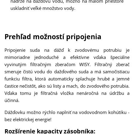
nádrže na dažďovú vodu, možno na malom priestore
uskladniť veľké množstvo vody.
Prehľad možností pripojenia
Pripojenie suda na dážď k zvodovému potrubiu je
mimoriadne jednoduché a efektívne vďaka špeciálne
vyvinutým filtračným zberačom WISY. Filtračný zberač
smeruje čistú vodu do dažďového suda a má samočistiacu
funkciu filtra, ktorá automaticky splachuje hrubé a jemné
častice nečistôt, ako sú listy a mach, do zvodového potrubia.
Vďaka tomu je filtračná vložka nenáročná na údržbu a
účinná.
Dážďovku možno rýchlo naplniť na vodovodnom kohútiku -
bez elektrickej energie!
Rozšírenie kapacity zásobníka: