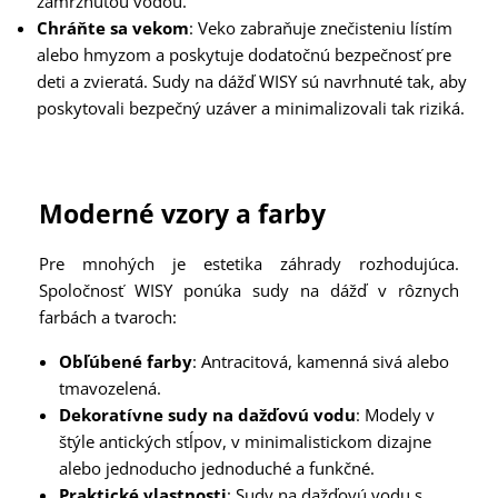
zamrznutou vodou.
Chráňte sa vekom
: Veko zabraňuje znečisteniu lístím
alebo hmyzom a poskytuje dodatočnú bezpečnosť pre
deti a zvieratá. Sudy na dážď WISY sú navrhnuté tak, aby
poskytovali bezpečný uzáver a minimalizovali tak riziká.
Moderné vzory a farby
Pre mnohých je estetika záhrady rozhodujúca.
Spoločnosť WISY ponúka sudy na dážď v rôznych
farbách a tvaroch:
Obľúbené farby
: Antracitová, kamenná sivá alebo
tmavozelená.
Dekoratívne sudy na dažďovú vodu
: Modely v
štýle antických stĺpov, v minimalistickom dizajne
alebo jednoducho jednoduché a funkčné.
Praktické vlastnosti
: Sudy na dažďovú vodu s