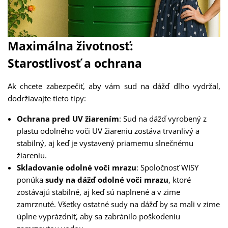
Maximálna životnosť:
Starostlivosť a ochrana
Ak chcete zabezpečiť, aby vám sud na dážď dlho vydržal,
dodržiavajte tieto tipy:
Ochrana pred UV žiarením
: Sud na dážď vyrobený z
plastu odolného voči UV žiareniu zostáva trvanlivý a
stabilný, aj keď je vystavený priamemu slnečnému
žiareniu.
Skladovanie odolné voči mrazu
: Spoločnosť WISY
ponúka
sudy na dážď odolné voči mrazu
, ktoré
zostávajú stabilné, aj keď sú naplnené a v zime
zamrznuté. Všetky ostatné sudy na dážď by sa mali v zime
úplne vyprázdniť, aby sa zabránilo poškodeniu