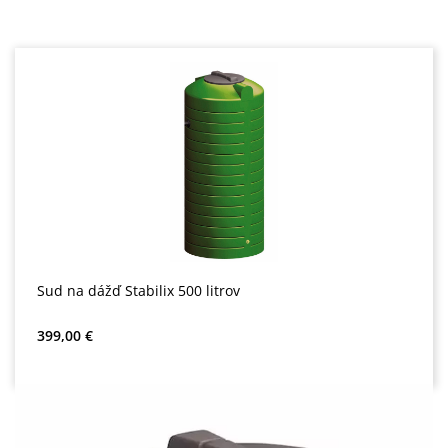
Sud na dážď Stabilix 500 litrov
Bežná cena:
399,00 €