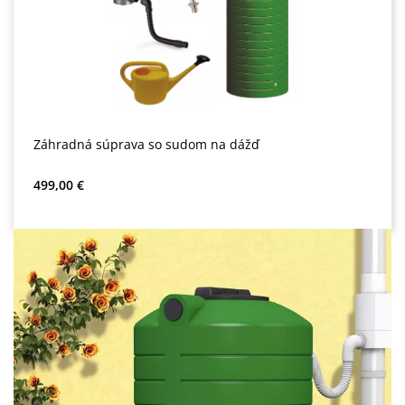
Záhradná súprava so sudom na dážď
Bežná cena:
499,00 €