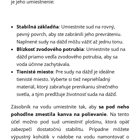
je jeho umiestnenie:
Stabilná základňa
: Umiestnite sud na rovný,
pevný povrch, aby ste zabránili jeho prevráteniu.
Naplnené sudy na dážď môžu vážiť až jednu tonu.
Blízkosť zvodového potrubia
: Umiestnite sud na
dážď priamo vedľa zvodového potrubia, aby sa
voda účinne zachytávala.
Tienisté miesto
: Pre sudy na dážď je ideálne
tienisté miesto. Vyberte si tiež nepriehľadný
materiál, ktorý zabraňuje prenikaniu slnečného
svetla, a tým predlžuje životnosť suda na dážď.
Zásobník na vodu umiestnite tak, aby
sa pod neho
pohodlne zmestila kanva na polievanie
. Na tento
účel možno pod sud umiestniť plošinu, ktorá opäť
zabezpečí dostatočnú stabilitu. Prípadne môžete
výpustný kohútik v nádobe na vodu namontovať o