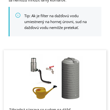
sa nemôžu množiť larvy komárov.
Tip: Ak je filter na dažďovú vodu
umiestnený na hornej úrovni, sud na
dažďovú vodu nemôže pretekať.
Záhradná súprava so sudom na dážď