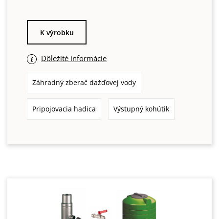
K výrobku
Dôležité informácie
Záhradný zberač dažďovej vody
Pripojovacia hadica
Výstupný kohútik