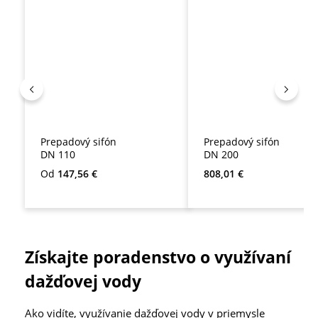
Prepadový sifón
Prepadový sifón
DN 110
DN 200
Bežná cena:
Bežná cena:
Od
147,56 €
808,01 €
Získajte poradenstvo o využívaní
dažďovej vody
Ako vidíte, využívanie dažďovej vody v priemysle