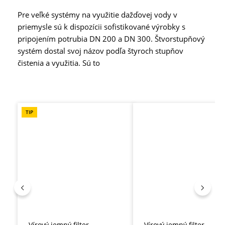
Pre veľké systémy na využitie dažďovej vody v
priemysle sú k dispozícii sofistikované výrobky s
pripojením potrubia DN 200 a DN 300. Štvorstupňový
systém dostal svoj názov podľa štyroch stupňov
čistenia a využitia. Sú to
Preskočiť galériu produktov
TIP
Vírový jemný filter
Vírový jemný filter