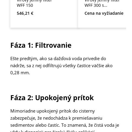
WFF 150
WFF 300 s
plastovým krytom
Bežná cena:
546,21 €
Cena na vyžiadanie
Fáza 1: Filtrovanie
Ešte predtým, ako sa dažďová voda privedie do
nádrže, sa z nej odfiltrujú všetky častice väčšie ako
0,28 mm.
Fáza 2: Upokojený prítok
Mimoriadne upokojený prítok do cisterny
zabezpečuje, že nedochádza k premiešavaniu
sedimentov alebo častíc. To znamená, že čistá voda je
vždy k dispozícii pre širokú škálu aplikácií.