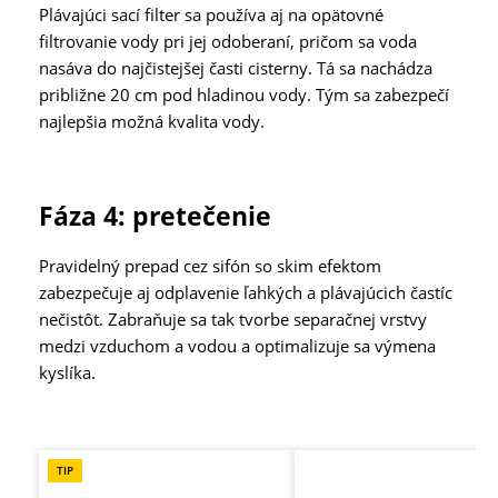
Plávajúci sací filter sa používa aj na opätovné
filtrovanie vody pri jej odoberaní, pričom sa voda
nasáva do najčistejšej časti cisterny. Tá sa nachádza
približne 20 cm pod hladinou vody. Tým sa zabezpečí
najlepšia možná kvalita vody.
Fáza 4: pretečenie
Pravidelný prepad cez sifón so skim efektom
zabezpečuje aj odplavenie ľahkých a plávajúcich častíc
nečistôt. Zabraňuje sa tak tvorbe separačnej vrstvy
medzi vzduchom a vodou a optimalizuje sa výmena
kyslíka.
Preskočiť galériu produktov
TIP