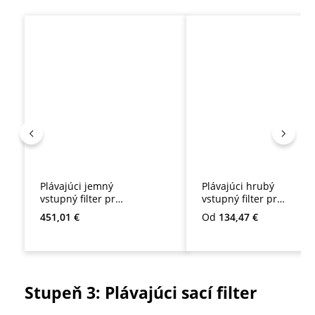
Preskočiť galériu produktov
Plávajúci jemný
Plávajúci hrubý
vstupný filter pre
vstupný filter pre
veľké systémy
veľké systémy
Bežná cena:
Bežná cena:
451,01 €
Od
134,47 €
Stupeň 3: Plávajúci sací filter