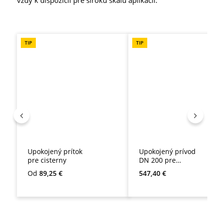
Preskočiť galériu produktov
TIP
TIP
Upokojený prítok
Upokojený prívod
pre cisterny
DN 200 pre
cisterny
Bežná cena:
Bežná cena:
Od
89,25 €
547,40 €