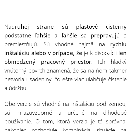
Na
druhej strane sú plastové cisterny
podstatne ľahšie a ľahšie sa prepravujú
a
premiestňujú. Sú vhodné najmä na
rýchlu
inštaláciu alebo v prípade, že
je k dispozícii
len
obmedzený pracovný priestor
. Ich hladký
vnútorný povrch znamená, že sa na ňom takmer
netvoria usadeniny, čo ešte viac uľahčuje čistenie
a údržbu.
Obe verzie sú vhodné na inštaláciu pod zemou,
sú mrazuvzdorné a určené na dlhodobé
používanie. O tom, ktorá verzia je tá správna,
nakoniec rozhoduje kombinácia situácie na