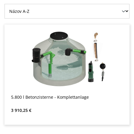
5.800 l Betonzisterne - Komplettanlage
Bežná cena:
3 910,25 €