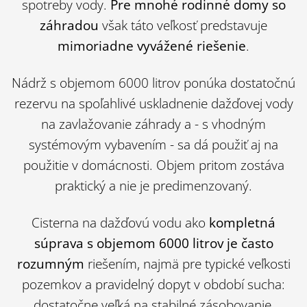
spotreby vody.
Pre mnohé rodinné domy so
záhradou
však táto veľkosť predstavuje
mimoriadne vyvážené riešenie
.
Nádrž s objemom 6000 litrov ponúka dostatočnú
rezervu na spoľahlivé uskladnenie dažďovej vody
na zavlažovanie záhrady a - s vhodným
systémovým vybavením - sa dá použiť aj na
použitie v domácnosti. Objem pritom zostáva
praktický a nie je predimenzovaný.
Cisterna na dažďovú vodu ako
kompletná
súprava s objemom 6000 litrov je často
rozumným
riešením, najmä pre typické veľkosti
pozemkov a pravidelný dopyt v období sucha:
dostatočne veľká na stabilné zásobovanie,