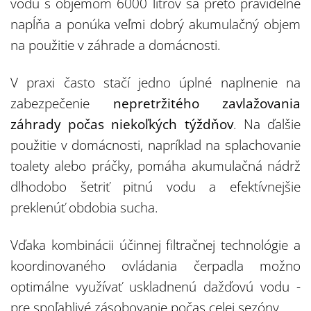
vodu s objemom 6000 litrov sa preto pravidelne
napĺňa a ponúka veľmi dobrý akumulačný objem
na použitie v záhrade a domácnosti.
V praxi často stačí jedno úplné naplnenie na
zabezpečenie
nepretržitého zavlažovania
záhrady počas niekoľkých týždňov
. Na ďalšie
použitie v domácnosti, napríklad na splachovanie
toalety alebo práčky, pomáha akumulačná nádrž
dlhodobo šetriť pitnú vodu a efektívnejšie
preklenúť obdobia sucha.
Vďaka kombinácii účinnej filtračnej technológie a
koordinovaného ovládania čerpadla možno
optimálne využívať uskladnenú dažďovú vodu -
pre spoľahlivé zásobovanie počas celej sezóny.