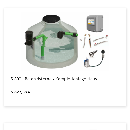
5.800 l Betonzisterne - Komplettanlage Haus
Bežná cena:
5 827,53 €