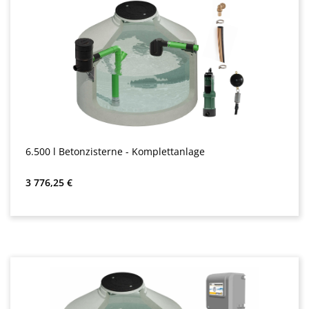
6.500 l Betonzisterne - Komplettanlage
Bežná cena:
3 776,25 €