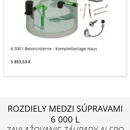
6.500 l Betonzisterne - Komplettanlage Haus
Bežná cena:
5 853,53 €
ROZDIELY MEDZI SÚPRAVAMI
6 000 L
ZAVLAŽOVANIE ZÁHRADY ALEBO