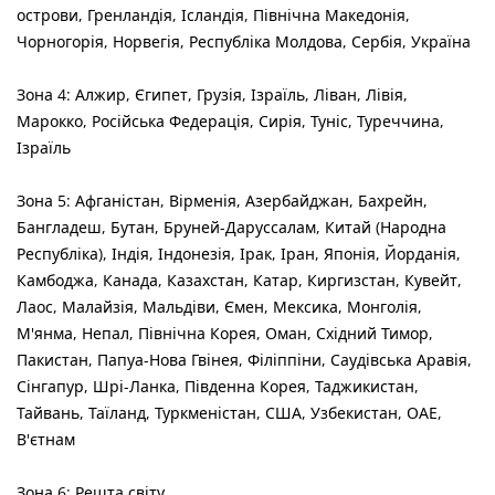
острови, Гренландія, Ісландія, Північна Македонія,
Чорногорія, Норвегія, Республіка Молдова, Сербія, Україна
Зона 4: Алжир, Єгипет, Грузія, Ізраїль, Ліван, Лівія,
Марокко, Російська Федерація, Сирія, Туніс, Туреччина,
Ізраїль
Зона 5: Афганістан, Вірменія, Азербайджан, Бахрейн,
Бангладеш, Бутан, Бруней-Даруссалам, Китай (Народна
Республіка), Індія, Індонезія, Ірак, Іран, Японія, Йорданія,
Камбоджа, Канада, Казахстан, Катар, Киргизстан, Кувейт,
Лаос, Малайзія, Мальдіви, Ємен, Мексика, Монголія,
М'янма, Непал, Північна Корея, Оман, Східний Тимор,
Пакистан, Папуа-Нова Гвінея, Філіппіни, Саудівська Аравія,
Сінгапур, Шрі-Ланка, Південна Корея, Таджикистан,
Тайвань, Таїланд, Туркменістан, США, Узбекистан, ОАЕ,
В'єтнам
Зона 6: Решта світу