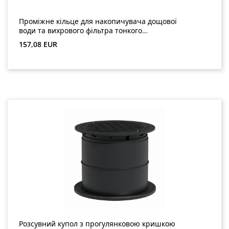
Проміжне кільце для накопичувача дощової
води та вихрового фільтра тонкого
очищення WFF 300
Звичайна ціна:
157,08 EUR
Розсувний купол з прогулянковою кришкою