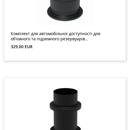
Комплект для автомобільної доступності для
об'ємного та підземного резервуарів
(GreenLife)
Звичайна ціна:
329,00 EUR