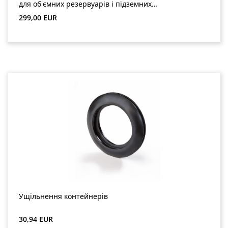
для об'ємних резервуарів і підземних
резервуарів (GreenLife)
Звичайна ціна:
299,00 EUR
Ущільнення контейнерів
Звичайна ціна:
30,94 EUR