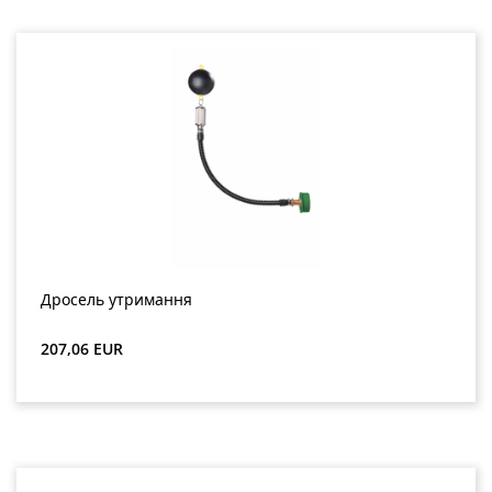
Дросель утримання
Звичайна ціна:
207,06 EUR