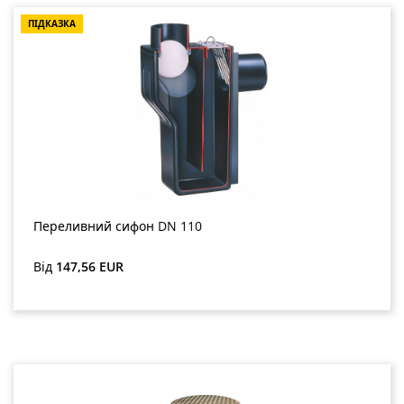
ПІДКАЗКА
Переливний сифон DN 110
Звичайна ціна:
Від
147,56 EUR