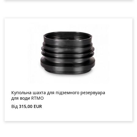
Купольна шахта для підземного резервуара
для води RTMO
Звичайна ціна:
Від
315,00 EUR