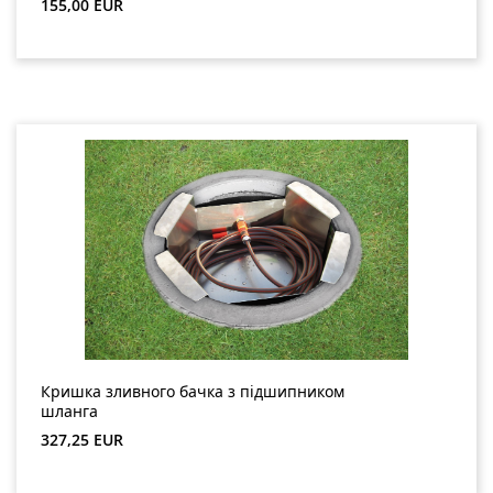
Звичайна ціна:
155,00 EUR
Кришка зливного бачка з підшипником
шланга
Звичайна ціна:
327,25 EUR