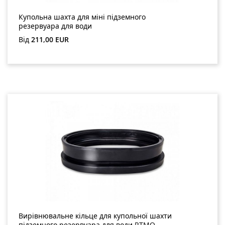
Купольна шахта для міні підземного
резервуара для води
Звичайна ціна:
Від
211,00 EUR
Вирівнювальне кільце для купольної шахти
підземного резервуара для води RTMO