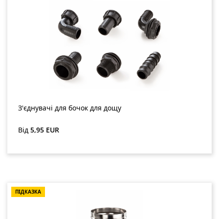
З'єднувачі для бочок для дощу
Звичайна ціна:
Від
5,95 EUR
ПІДКАЗКА