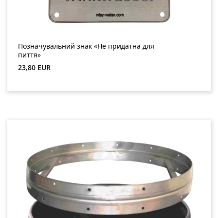
Позначувальний знак «Не придатна для
пиття»
Звичайна ціна:
23,80 EUR