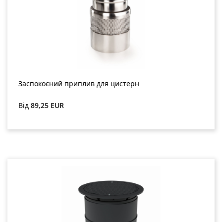
Заспокоєний приплив для цистерн
Звичайна ціна:
Від
89,25 EUR