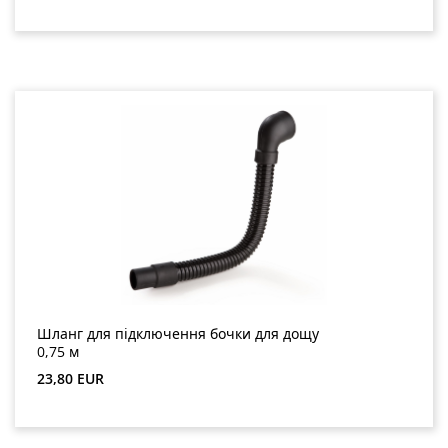
Шланг для підключення бочки для дощу
0,75 м
Звичайна ціна:
23,80 EUR