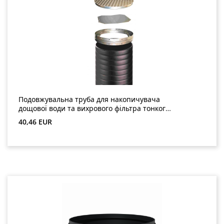
Подовжувальна труба для накопичувача
дощової води та вихрового фільтра тонкого
очищення WFF 300
Звичайна ціна:
40,46 EUR