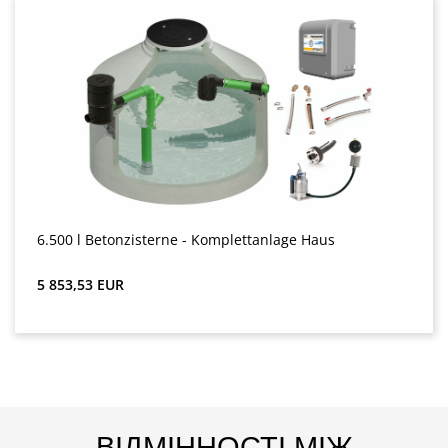
6.500 l Betonzisterne - Komplettanlage Haus
Звичайна ціна:
5 853,53 EUR
ВІДМІННОСТІ МІЖ