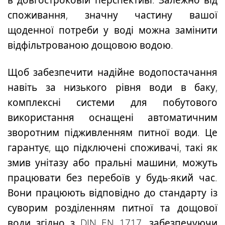
в довгостроковій перспективі. Залежно від
споживання, значну частину вашої
щоденної потреби у воді можна замінити
відфільтрованою дощовою водою.
Щоб забезпечити надійне водопостачання
навіть за низького рівня води в баку,
комплексні системи для побутового
використання
оснащені
автоматичним
зворотним підживленням питної води
. Це
гарантує, що підключені споживачі, такі як
змив унітазу або пральні машини, можуть
працювати
без перебоїв
у будь-який
час
.
Вони працюють відповідно до стандарту із
суворим розділенням питної та дощової
води згідно з DIN EN 1717, забезпечуючи