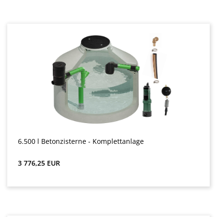
6.500 l Betonzisterne - Komplettanlage
Звичайна ціна:
3 776,25 EUR