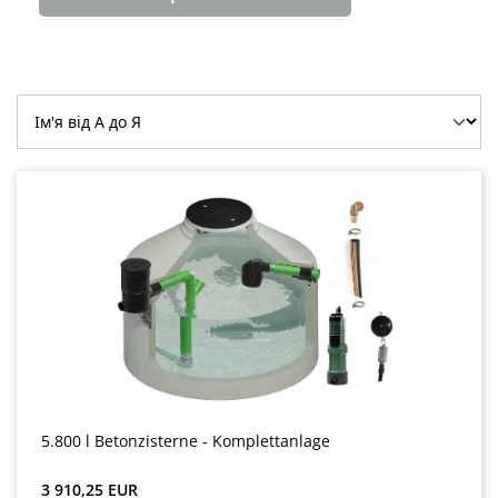
5.800 l Betonzisterne - Komplettanlage
Звичайна ціна:
3 910,25 EUR