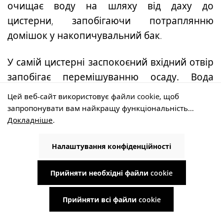
очищає воду на шляху від даху до
цистерни, запобігаючи потраплянню
домішок у накопичувальний бак.
У самій цистерні заспокоєний вхідний отвір
запобігає
перемішуванню осаду.
Вода
перекачується з найчистішої зони
Цей веб-сайт використовує файли cookie, щоб
накопичувача за допомогою
плаваючої
запропонувати вам найкращу функціональність...
Докладніше
.
системи відкачування - для стабільно
високої якості води.
Налаштування конфіденційності
У поєднанні з узгодженим насосом і
Прийняти необхідні файли cookie
технологією управління це створює
систему, яка працює надійно і зручно,
Прийняти всі файли cookie
забезпечуючи дощовою водою сад або