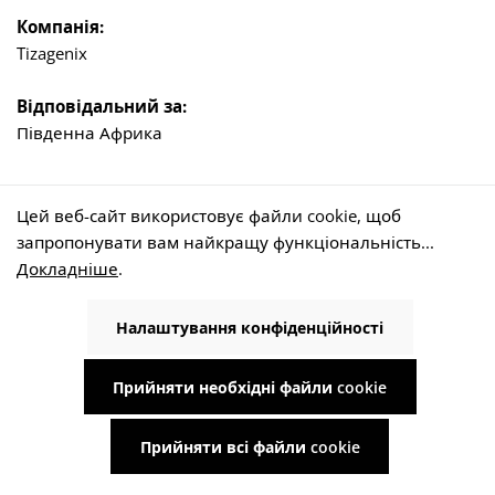
Компанія:
Tizagenix
Відповідальний за:
Південна Африка
Веб-сайт:
Цей веб-сайт використовує файли cookie, щоб
www.use-rainwater.com
запропонувати вам найкращу функціональність...
Докладніше
.
Адреса:
Unit5
Налаштування конфіденційності
1 Ashgate Rd
Umbogintwini, Дурбан
Прийняти необхідні файли cookie
Південна Африка
Прийняти всі файли cookie
Телефон: