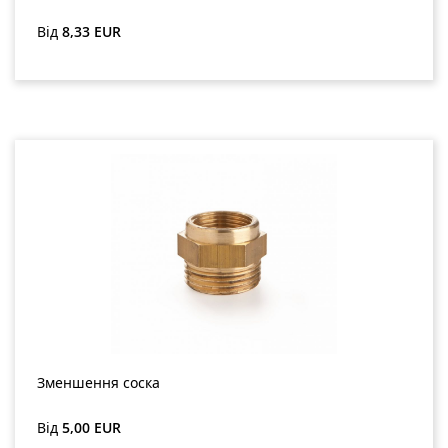
Звичайна ціна:
Від
8,33 EUR
Зменшення соска
Звичайна ціна:
Від
5,00 EUR