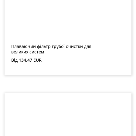
Плаваючий фільтр грубої очистки для
великих систем
Звичайна ціна:
Від
134,47 EUR