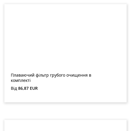
Плаваючий фільтр грубого очищення в
комплекті
Звичайна ціна:
Від
86,87 EUR