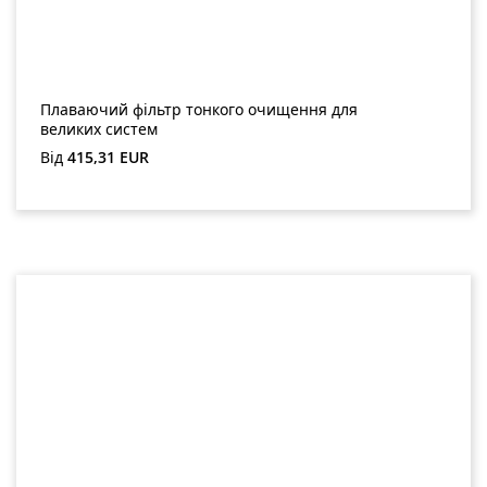
Плаваючий фільтр тонкого очищення для
великих систем
Звичайна ціна:
Від
415,31 EUR