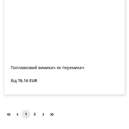
Поплавковий вимикач як перемикач
Звичайна ціна:
Від
76,16 EUR
1
2
Сторінка
Сторінка