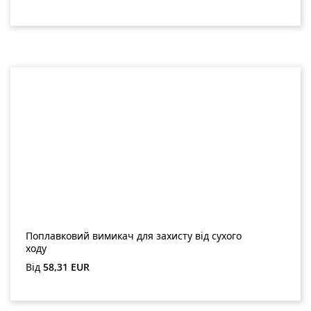
Поплавковий вимикач для захисту від сухого
ходу
Звичайна ціна:
Від
58,31 EUR