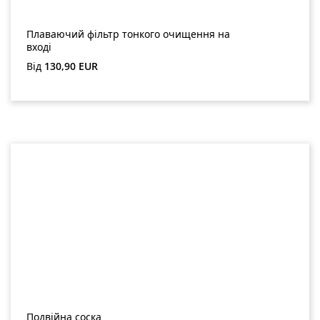
Плаваючий фільтр тонкого очищення на
вході
Звичайна ціна:
Від
130,90 EUR
Подвійна соска