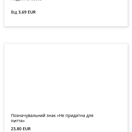
Звичайна ціна:
Від
3,69 EUR
Позначувальний знак «Не придатна для
пиття»
Звичайна ціна:
23,80 EUR