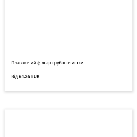
Плаваючий фільтр грубої очистки
Звичайна ціна:
Від
64,26 EUR