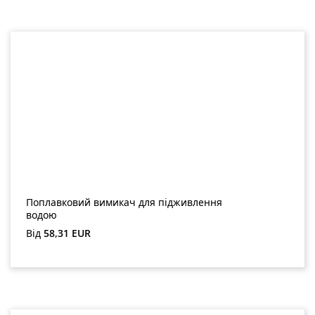
Поплавковий вимикач для підживлення
водою
Звичайна ціна:
Від
58,31 EUR