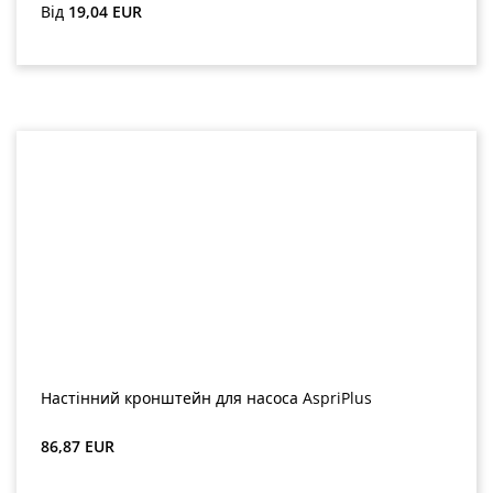
потоку
Звичайна ціна:
Від
19,04 EUR
Настінний кронштейн для насоса AspriPlus
Звичайна ціна:
86,87 EUR