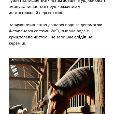
Туалет залишається чистим довше, а ущільнювач
змиву залишається неушкодженим у
довгостроковій перспективі.
Завдяки очищенню дощової води за допомогою
4-ступеневої системи WISY, змивна вода є
кришталево чистою і не залишає
слідів
на
кераміці.