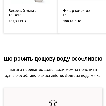
Вихровий фільтр
Фільтр-колектор
тонкого
FS
очищення WFF
Звичайна ціна:
Звичайна ціна:
546,21 EUR
199,92 EUR
150
Що робить дощову воду особливою
Багато переваг дощової води можна пояснити
однією особливою властивістю: Дощова вода м'яка!