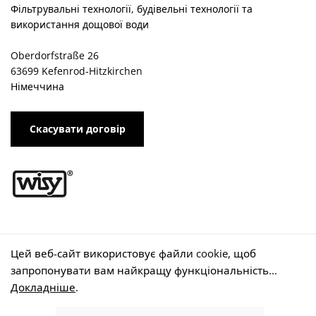
Фільтрувальні технології, будівельні технології та
використання дощової води
Oberdorfstraße 26
63699 Kefenrod-Hitzkirchen
Німеччина
Скасувати договір
Цей веб-сайт використовує файли cookie, щоб
ЮРИДИЧНІ ПИТАННЯ
запропонувати вам найкращу функціональність...
Докладніше
.
Відбиток
Захист даних