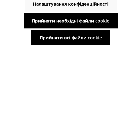
Налаштування конфіденційності
GTC
Доставка та способи оплати
Прийняти необхідні файли cookie
Право на скасування
Прийняти всі файли cookie
СЕРВІС ТА ДОПОМОГА
Гід по дощовій воді
Відповіді на хороші запитання - поширені запитання
Про нас
Зв'яжіться з нами
СПОСОБИ ОПЛАТИ ТА ДОСТАВКИ