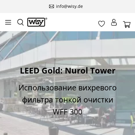
info@wisy.de
LEED Gold: Nurol Tower
Использование вихревого
фильтра тонкой очистки
WFF 300