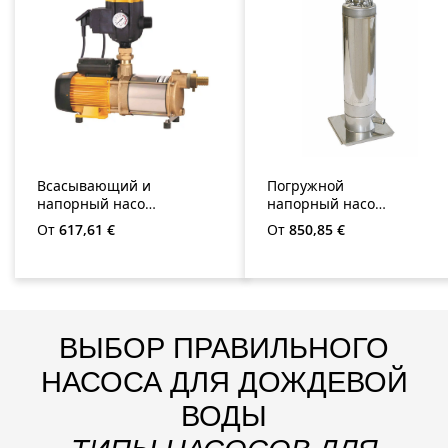
Всасывающий и
Погружной
напорный насос
напорный насос
AspriPlus
Multigo
Обычная цена:
Обычная цена:
От
617,61 €
От
850,85 €
ВЫБОР ПРАВИЛЬНОГО
НАСОСА ДЛЯ ДОЖДЕВОЙ
ВОДЫ