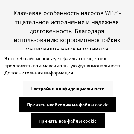
Ключевая особенность насосов WISY -
тщательное исполнение и надежная
долговечность. Благодаря
использованию коррозионностойких
материалов насосы остаются
работоспособными в течение
Этот веб-сайт использует файлы cookie, чтобы
предложить вам максимальную функциональность...
длительного времени. В частности,
Дополнительная информация
.
насосы AspriPlus, Multigo и Provedo
рассчитаны на длительный срок
Настройки конфиденциальности
службы и минимизируют затраты на
обслуживание благодаря
Принять необходимые файлы cookie
использованию прочных материалов.
Принять все файлы cookie