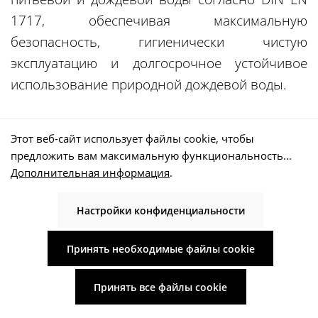
1717, обеспечивая максимальную
безопасность, гигиенически чистую
эксплуатацию и долгосрочное устойчивое
использование природной дождевой воды.
Этот веб-сайт использует файлы cookie, чтобы
предложить вам максимальную функциональность...
Собирайте дождевую воду
Дополнительная информация
.
с наборами от WISY
Настройки конфиденциальности
Принять необходимые файлы cookie
Полные бачки WISY объемом 6000 литров
предназначены для
эффективного сбора
Принять все файлы cookie
дождевой воды, ее фильтрации и