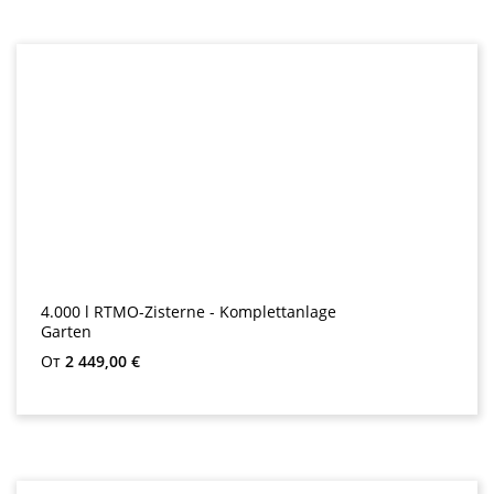
4.000 l RTMO-Zisterne - Komplettanlage
Garten
Обычная цена:
От
2 449,00 €