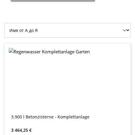
3.900 l Betonzisterne - Komplettanlage
Обычная цена:
3 464,25 €