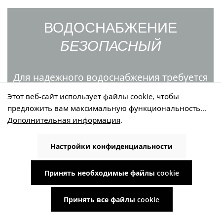
ВОДОСНАБЖЕНИЕ
БЕЗОПАСНЫЙ
Для надежного водоснабжения требуется
не просто подходящий насос - оно
Этот веб-сайт использует файлы cookie, чтобы
создается благодаря идеальному
предложить вам максимальную функциональность...
Дополнительная информация
.
взаимодействию всех компонентов
системы. Высококачественные технологии,
Настройки конфиденциальности
прочные материалы и подходящие
аксессуары обеспечивают надежную и
Принять необходимые файлы cookie
эффективную работу вашей системы в
течение длительного времени.
Принять все файлы cookie