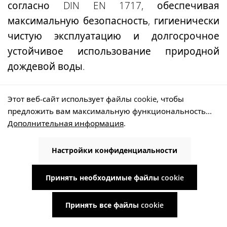
согласно DIN EN 1717, обеспечивая
максимальную безопасность, гигиенически
чистую эксплуатацию и долгосрочное
устойчивое использование природной
дождевой воды.
Этот веб-сайт использует файлы cookie, чтобы
предложить вам максимальную функциональность...
Собирайте дождевую воду
Дополнительная информация
.
с наборами от WISY
Настройки конфиденциальности
Принять необходимые файлы cookie
Полные бачки WISY объемом 6000 литров
Принять все файлы cookie
предназначены для
эффективного сбора
дождевой воды, ее фильтрации и