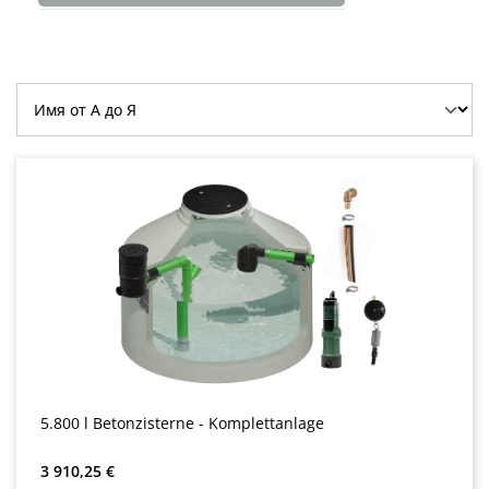
5.800 l Betonzisterne - Komplettanlage
Обычная цена:
3 910,25 €