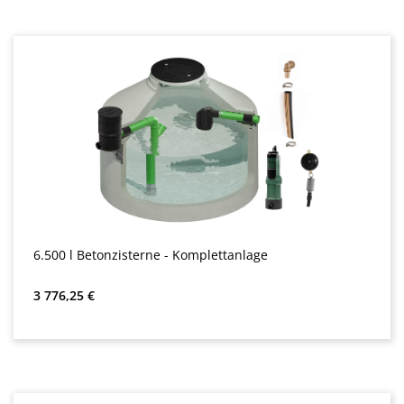
6.500 l Betonzisterne - Komplettanlage
Обычная цена:
3 776,25 €