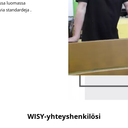
issa luomassa
avia standardeja
.
WISY-yhteyshenkilösi