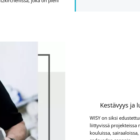
zkirchenissä, joka on pieni
Kestävyys ja 
WISY on siksi edustett
liittyvissä projekteissa
kouluissa, sairaaloissa,