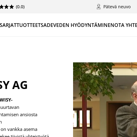
(0.0)
Pätevä neuvo
 SARJAT
TUOTTEET
SADEVEDEN HYÖDYNTÄMINEN
OTA YHT
SY AG
WISY-
auurtavan
entamisen ansiosta
n
ä on vankka asema
ekee tiivistä yhteistyötä