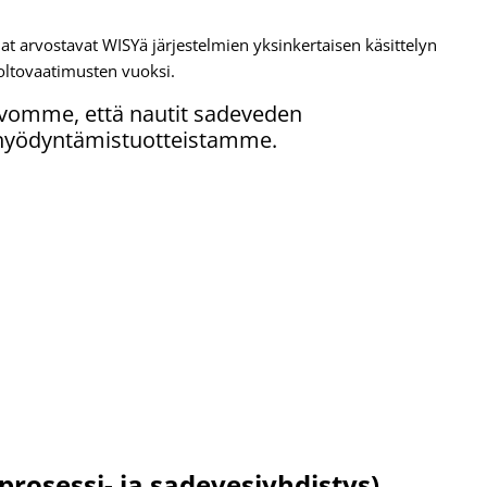
t arvostavat WISYä järjestelmien yksinkertaisen käsittelyn
uoltovaatimusten vuoksi.
vomme, että nautit sadeveden
hyödyntämistuotteistamme.
prosessi- ja sadevesiyhdistys)