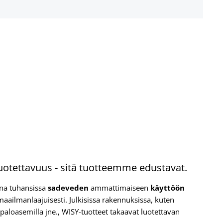
luotettavuus - sitä tuotteemme edustavat.
una tuhansissa
sadeveden
ammattimaiseen
käyttöön
 maailmanlaajuisesti. Julkisissa rakennuksissa, kuten
 paloasemilla jne., WISY-tuotteet takaavat luotettavan