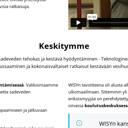
sia ratkaisuja.
Keskitymme
Sadeveden tehokas ja kestävä hyödyntäminen - Teknologine
osaaminen ja kokonaisvaltaiset ratkaisut kestävään vesihu
yntämisessä
. Valikoimaamme
WISYn tavoitteena oli alusta 
ihetta sadeveden
ulkomaailmaan. Sittemmin yli 1
erikoismyyjää on perehdytetty
omassa
koulutuskeskukses
mppaamiseen ja jatkuvaan
WISYn kans