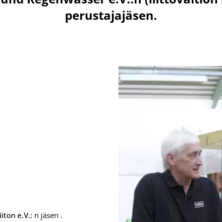
perustajajäsen.
iton e.V.:
n jäsen
.