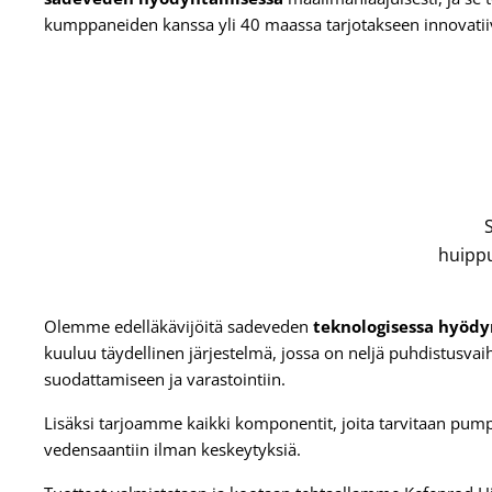
kumppaneiden kanssa yli 40 maassa tarjotakseen innovatiivi
huippu
Olemme edelläkävijöitä sadeveden
teknologisessa hyöd
kuuluu täydellinen järjestelmä, jossa on neljä puhdistusva
suodattamiseen ja varastointiin.
Lisäksi tarjoamme kaikki komponentit, joita tarvitaan pu
vedensaantiin ilman keskeytyksiä.