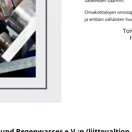
sadeveden saannin.
Omakotitalojen omistaja
ja erittäin vähäisten h
Toi
nd Regenwasser e.V.:n (liittovaltion 