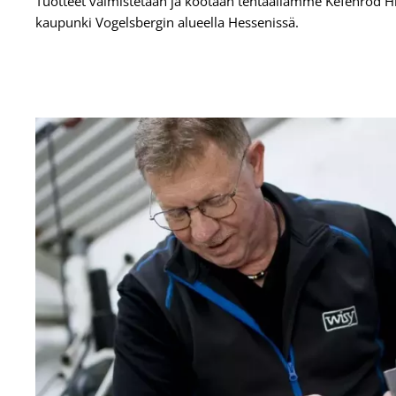
Tuotteet valmistetaan ja kootaan tehtaallamme Kefenrod Hit
kaupunki Vogelsbergin alueella Hessenissä.