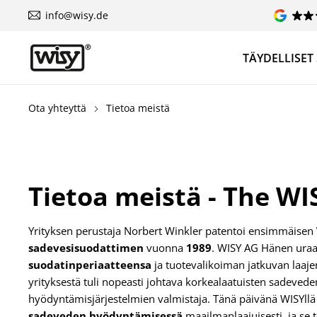
info@wisy.de
TÄYDELLISET
Ota yhteyttä
Tietoa meistä
Tietoa meistä - The WI
Yrityksen perustaja Norbert Winkler patentoi ensimmäisen
sadevesisuodattimen
vuonna
1989
. WISY AG Hänen ura
suodatinperiaatteensa
ja tuotevalikoiman jatkuvan laaj
yrityksestä tuli nopeasti johtava korkealaatuisten sadevede
hyödyntämisjärjestelmien valmistaja. Tänä päivänä WISYll
sadeveden hyödyntämisessä
maailmanlaajuisesti, ja se t